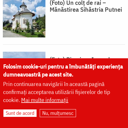
(Foto) Un colț de rai –
Mănăstirea Sihăstria Putnei
(Foto) Biserica „Izvorul
Tămăduirii” de la
Folosim cookie-uri pentru a îmbunătăți experiența
Mănăstirea Sihăstria Putnei
dumneavoastră pe acest site.
Prin continuarea navigării în această pagină
confirmați acceptarea utilizării fișierelor de tip
cookie.
Mai multe informații
Sunt de acord
Nu, mulțumesc
(Foto) Acasă la Sfântul
Serafim de Sarov –