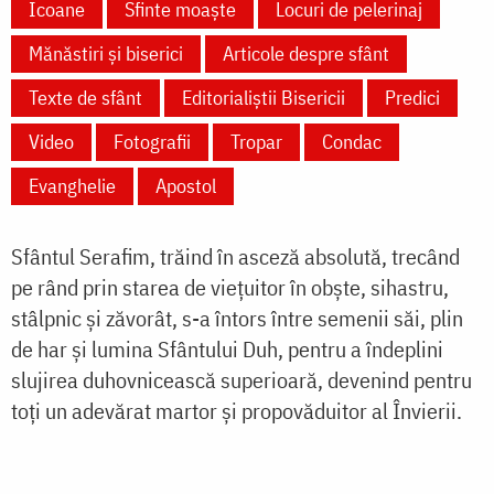
Icoane
Sfinte moaște
Locuri de pelerinaj
Mănăstiri și biserici
Articole despre sfânt
Texte de sfânt
Editorialiștii Bisericii
Predici
Video
Fotografii
Tropar
Condac
Evanghelie
Apostol
Sfântul Serafim, trăind în asceză absolută, trecând
pe rând prin starea de viețuitor în obște, sihastru,
stâlpnic și zăvorât, s-a întors între semenii săi, plin
de har și lumina Sfântului Duh, pentru a îndeplini
slujirea duhovnicească superioară, devenind pentru
toți un adevărat martor și propovăduitor al Învierii.