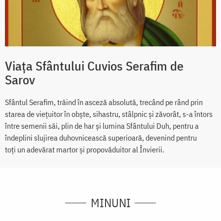
Viața Sfântului Cuvios Serafim de
Sarov
Sfântul Serafim, trăind în asceză absolută, trecând pe rând prin
starea de viețuitor în obște, sihastru, stâlpnic și zăvorât, s-a întors
între semenii săi, plin de har și lumina Sfântului Duh, pentru a
îndeplini slujirea duhovnicească superioară, devenind pentru
toți un adevărat martor și propovăduitor al Învierii.
MINUNI