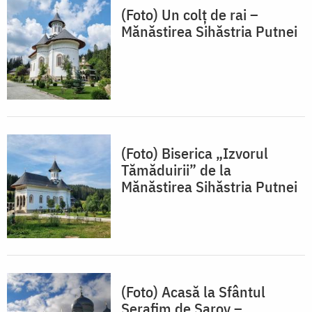
(Foto) Un colț de rai –
Mănăstirea Sihăstria Putnei
(Foto) Biserica „Izvorul
Tămăduirii” de la
Mănăstirea Sihăstria Putnei
(Foto) Acasă la Sfântul
Serafim de Sarov –