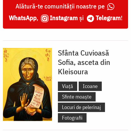
Kleisoura
Alătură-te comunității noastre pe
WhatsApp
,
Instagram
și
Telegram
!
Sfânta Cuvioasă
Sofia, asceta din
Kleisoura
Viață
Icoane
Sfinte moaște
Locuri de pelerinaj
Fotografii