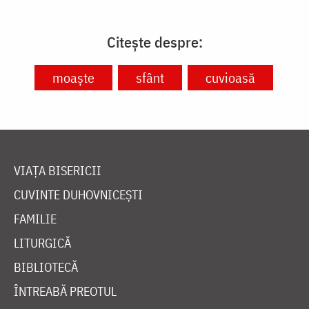
Citește despre:
moaște
sfânt
cuvioasă
VIAȚA BISERICII
CUVINTE DUHOVNICEȘTI
FAMILIE
LITURGICĂ
BIBLIOTECĂ
ÎNTREABĂ PREOTUL