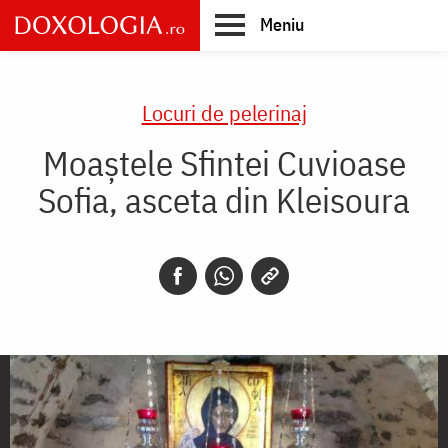
Skip
Meniu
to
main
Main
content
navigation
Locuri de pelerinaj
Moaștele Sfintei Cuvioase
Sofia, asceta din Kleisoura