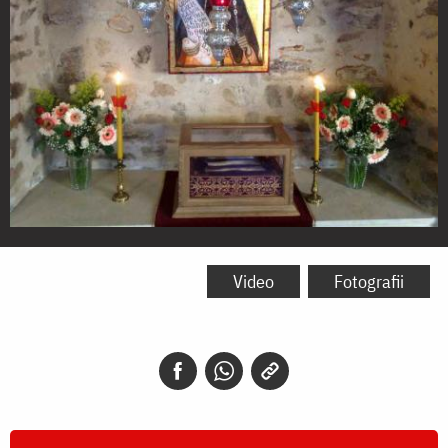
Moaștele
Sfintei
Video
Fotografii
Cuvioase
Sofia,
asceta
din