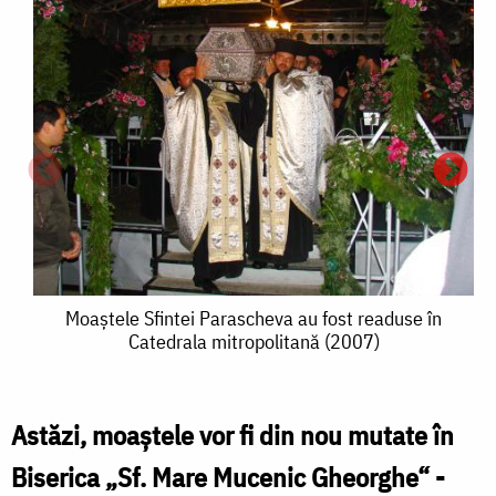
Moaştele
Moaştele Sfintei Parascheva au fost readuse în
Catedrala mitropolitană (2007)
Sfintei
Parascheva
au
Astăzi, moaştele vor fi din nou mutate în
S
fost
Biserica „Sf. Mare Mucenic Gheorghe“ -