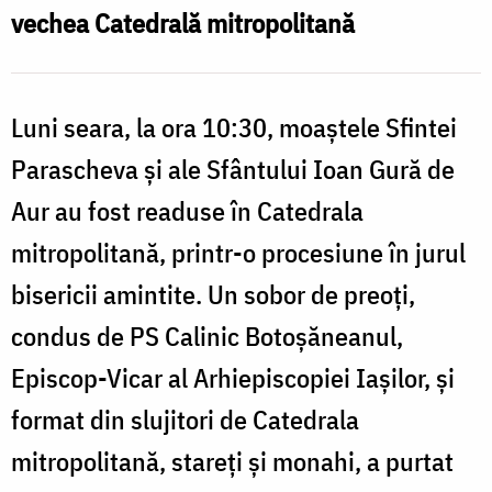
readuse
vechea Catedrală mitropolitană
în
f
Catedrala
Luni seara, la ora 10:30, moaştele Sfintei
mitropolitană
î
(2007)
Parascheva şi ale Sfântului Ioan Gură de
C
Aur au fost readuse în Catedrala
m
mitropolitană, printr-o procesiune în jurul
bisericii amintite. Un sobor de preoţi,
condus de PS Calinic Botoşăneanul,
Episcop-Vicar al Arhiepiscopiei Iaşilor, şi
format din slujitori de Catedrala
mitropolitană, stareţi şi monahi, a purtat