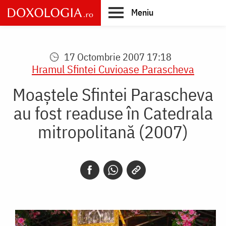
Skip
Meniu
to
main
Main
content
navigation
17 Octombrie 2007 17:18
Hramul Sfintei Cuvioase Parascheva
Moaştele Sfintei Parascheva
au fost readuse în Catedrala
mitropolitană (2007)