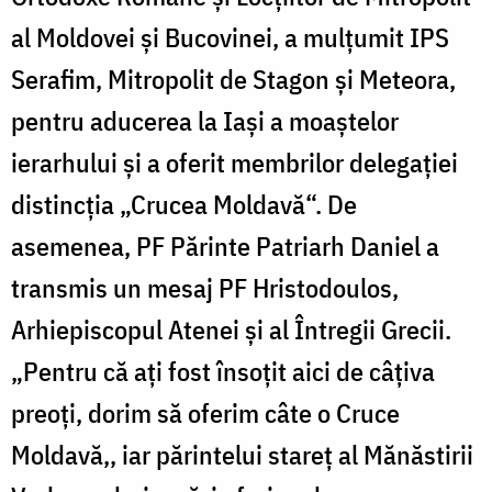
al Moldovei şi Bucovinei, a mulţumit IPS
Serafim, Mitropolit de Stagon şi Meteora,
pentru aducerea la Iaşi a moaştelor
ierarhului şi a oferit membrilor delegaţiei
distincţia „Crucea Moldavă“. De
asemenea, PF Părinte Patriarh Daniel a
transmis un mesaj PF Hristodoulos,
Arhiepiscopul Atenei şi al Întregii Grecii.
„Pentru că aţi fost însoţit aici de câţiva
preoţi, dorim să oferim câte o Cruce
Moldavă,, iar părintelui stareţ al Mănăstirii