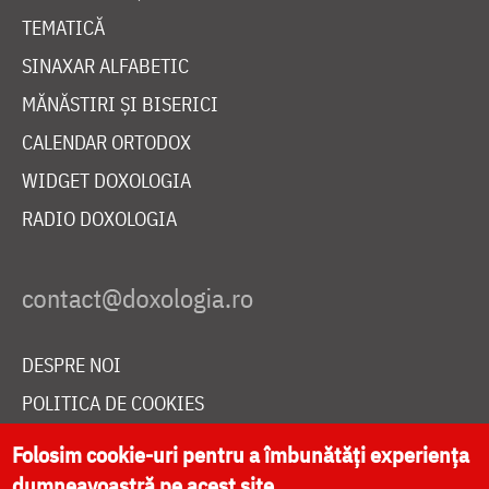
TEMATICĂ
SINAXAR ALFABETIC
MĂNĂSTIRI ȘI BISERICI
CALENDAR ORTODOX
WIDGET DOXOLOGIA
RADIO DOXOLOGIA
DESPRE NOI
POLITICA DE COOKIES
DONEAZĂ ONLINE PENTRU CATEDRALA NAȚIONALĂ
Folosim cookie-uri pentru a îmbunătăți experiența
dumneavoastră pe acest site.