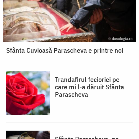
Sfânta Cuvioasă Parascheva e printre noi
Trandafirul fecioriei pe
care mi l-a dăruit Sfânta
Parascheva
Sfânta Parascheva, pe