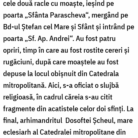
cele două racle cu moaşte, ieşind pe
poarta „Sfânta Parascheva“, mergând pe
Bd-ul Ştefan cel Mare şi Sfânt şi intrând pe
poarta „Sf. Ap. Andrei“. Au fost patru
opriri, timp în care au fost rostite cereri şi
rugăciuni, după care moaştele au fost
depuse la locul obişnuit din Catedrala
mitropolitană. Aici, s-a oficiat o slujbă
religioasă, în cadrul căreia s-au citit
fragmente din acatistele celor doi sfinţi. La
final, arhimandritul Dosoftei Şcheul, mare
eclesiarh al Catedralei mitropolitane din