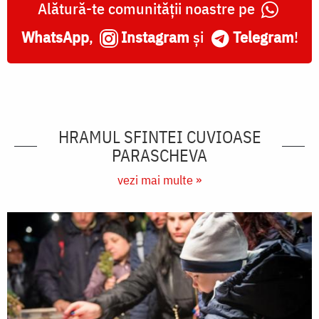
Alătură-te comunității noastre pe
WhatsApp
,
Instagram
și
Telegram
!
HRAMUL SFINTEI CUVIOASE
PARASCHEVA
vezi mai multe »