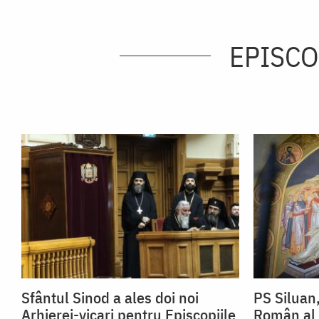
EPISCO
Sfântul Sinod a ales doi noi
PS Siluan
Arhierei-vicari pentru Episcopiile
Român al I