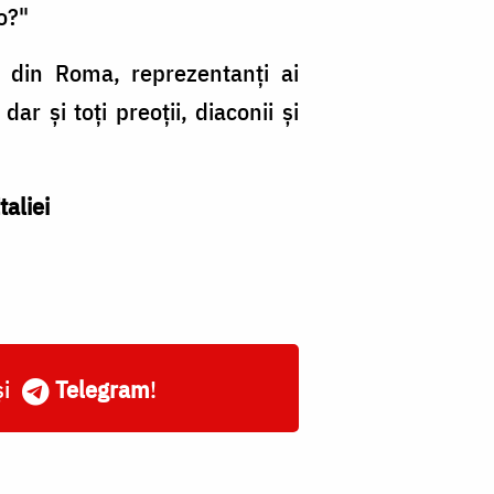
o?"
 din Roma, reprezentanți ai
ar și toți preoții, diaconii și
aliei
și
Telegram
!