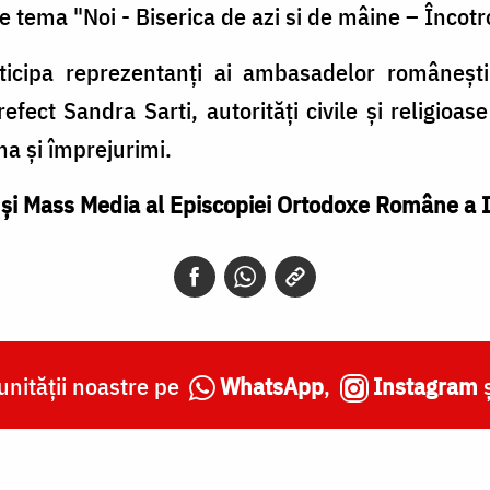
 tema "Noi - Biserica de azi si de mâine – Încotr
ticipa reprezentanți ai ambasadelor românești
fect Sandra Sarti, autorități civile și religioase d
ma și împrejurimi.
i Mass Media al Episcopiei Ortodoxe Române a It
nității noastre pe
WhatsApp
,
Instagram