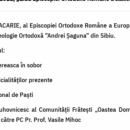
 MACARIE, al Episcopiei Ortodoxe Române a Europ
eologie Ortodoxă ”Andrei Șaguna” din Sibiu.
l:
ereasca în sobor
cialităților prezente
onal de Paști
hovnicesc al Comunității Frătești „Oastea Do
 către PC Pr. Prof. Vasile Mihoc