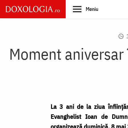
Skip
Meniu
to
main
Main
content
navigation
Moment aniversar 
La 3 ani de la ziua înființă
Evanghelist Ioan de Dumne
organizează duminică, 8 mai