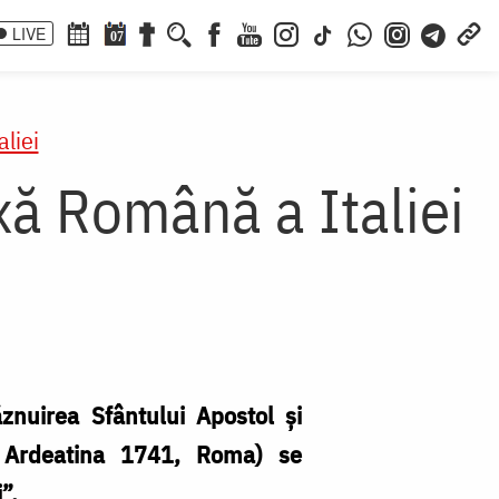
LIVE
07
liei
ă Română a Italiei
ăznuirea Sfântului Apostol și
a Ardeatina 1741, Roma) se
i”
.