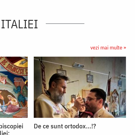
ITALIEI
vezi mai multe »
piscopiei
De ce sunt ortodox...!?
iei: