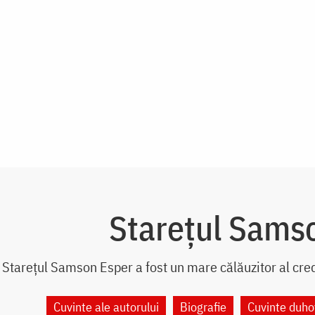
Starețul Sams
Starețul Samson Esper a fost un mare călăuzitor al cred
Cuvinte ale autorului
Biografie
Cuvinte duho