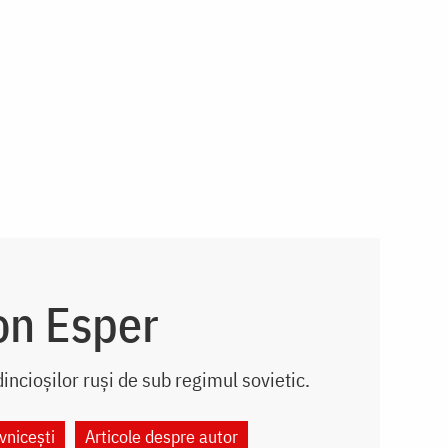
on Esper
incioșilor ruși de sub regimul sovietic.
vnicești
Articole despre autor