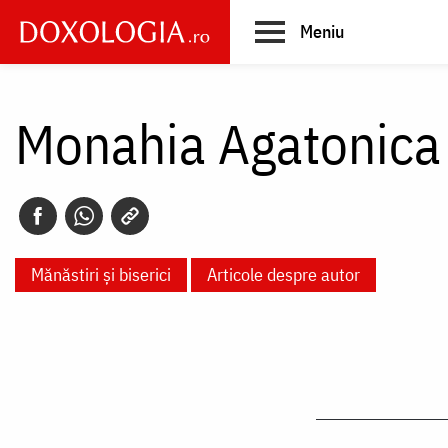
Skip
Meniu
to
main
Main
content
navigation
Monahia Agatonica
Mănăstiri și biserici
Articole despre autor