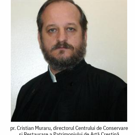
pr.
pr. Cristian Muraru, directorul Centrului de Conservare
şi Restaurare a Patrimoniului de Artă Creştină