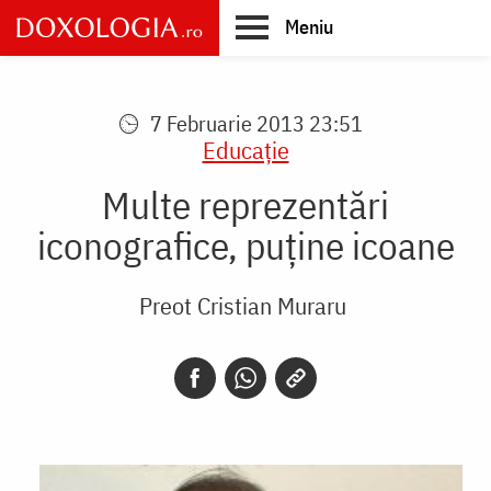
Skip
Meniu
to
main
Main
content
navigation
7 Februarie 2013 23:51
Educaţie
Multe reprezentări
iconografice, puţine icoane
Preot Cristian Muraru