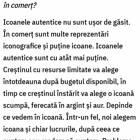
în comerţ?
„Resurrectio“
din
Icoanele autentice nu sunt uşor de găsit.
cadrul
În comerţ sunt multe reprezentări
Arhiepiscopiei
iconografice şi puţine icoane. Icoanele
Iaşilor
autentice sunt cu atât mai puţine.
Creştinul cu resurse limitate va alege
întotdeauna după bugetul disponibil, în
timp ce creştinul înstărit va alege o icoană
scumpă, ferecată în argint şi aur. Depinde
ce vedem în icoană. Într-un fel, noi alegem
icoana şi chiar lucrurile, după ceea ce