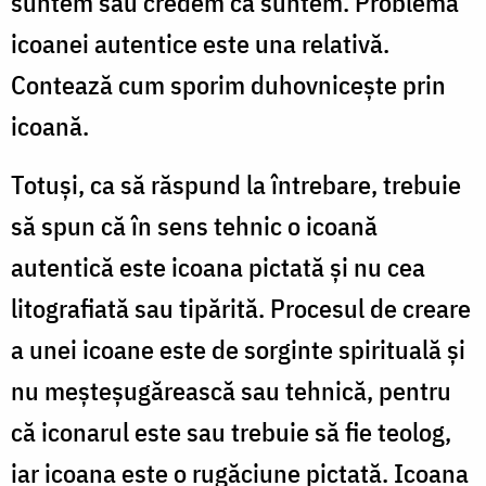
suntem sau credem că suntem. Problema
icoanei autentice este una relativă.
Contează cum sporim duhovniceşte prin
icoană.
Totuşi, ca să răspund la întrebare, trebuie
să spun că în sens tehnic o icoană
autentică este icoana pictată şi nu cea
litografiată sau tipărită. Procesul de creare
a unei icoane este de sorginte spirituală şi
nu meşteşugărească sau tehnică, pentru
că iconarul este sau trebuie să fie teolog,
iar icoana este o rugăciune pictată. Icoana