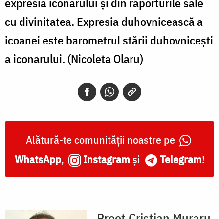
expresia iconarului şi din raporturile sale
cu divinitatea. Expresia duhovnicească a
icoanei este barometrul stării duhovniceşti
a iconarului. (Nicoleta Olaru)
Alătură-te comunității noastre pe
WhatsApp
,
Instagram
și
Telegram
!
Preot Cristian Muraru