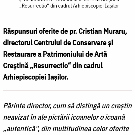
Cristian
„Resurrectio“ din cadrul Arhiepiscopiei Iaşilor
Muraru,
directorul
Răspunsuri oferite de pr. Cristian Muraru,
Centrului
directorul Centrului de Conservare şi
de
Restaurare a Patrimoniului de Artă
Conservare
Creştină „Resurrectio“ din cadrul
şi
Arhiepiscopiei Iaşilor.
Restaurare
a
Patrimoniului
Părinte director, cum să distingă un creştin
de
neavizat în ale pictării icoanelor o icoană
Artă
„autentică“, din multitudinea celor oferite
Creştină