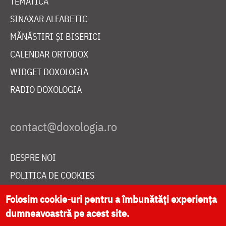
TEMATICĂ
SINAXAR ALFABETIC
MĂNĂSTIRI ȘI BISERICI
CALENDAR ORTODOX
WIDGET DOXOLOGIA
RADIO DOXOLOGIA
DESPRE NOI
POLITICA DE COOKIES
DONEAZĂ ONLINE PENTRU CATEDRALA NAȚIONALĂ
Folosim cookie-uri pentru a îmbunătăți experiența
dumneavoastră pe acest site.