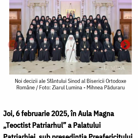
Noi
Noi decizii ale Sfântului Sinod al Bisericii Ortodoxe
Române / Foto: Ziarul Lumina - Mihnea Păduraru
decizii
ale
Sfântului
Joi, 6 februarie 2025, în Aula Magna
N
Sinod
„Teoctist Patriarhul” a Palatului
d
al
Patriarhiei, sub președinția Preafericitului