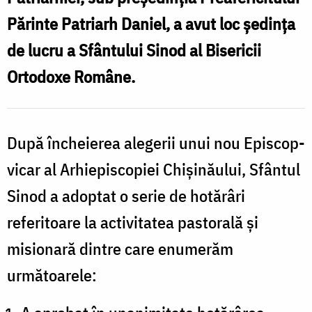
a
Bisericii
Părinte Patriarh Daniel, a avut loc ședința
S
Ortodoxe
de lucru a Sfântului Sinod al Bisericii
Române
Ortodoxe Române.
a
/
B
Foto:
Ziarul
După încheierea alegerii unui nou Episcop-
Lumina
vicar al Arhiepiscopiei Chișinăului, Sfântul
/
-
Sinod a adoptat o serie de hotărâri
F
Mihnea
referitoare la activitatea pastorală și
Z
Păduraru
misionară dintre care enumerăm
următoarele:
-