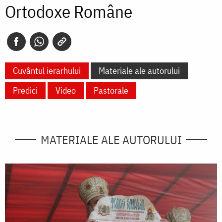
Ortodoxe Române
Cuvântul ierarhului
Materiale ale autorului
Predici
Video
Pastorale
MATERIALE ALE AUTORULUI