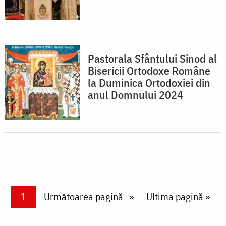
Pastorala Sfântului Sinod al
Bisericii Ortodoxe Române
la Duminica Ortodoxiei din
anul Domnului 2024
Paginare
Current page
1
Next page
Următoarea pagină
Last page
Ultima pagină »