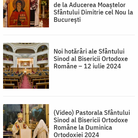
de la Aducerea Moaștelor
Sfântului Dimitrie cel Nou la
București
Noi hotărâri ale Sfântului
Sinod al Bisericii Ortodoxe
Române – 12 iulie 2024
(Video) Pastorala Sfântului
Sinod al Bisericii Ortodoxe
Române la Duminica
Ortodoxiei 2024