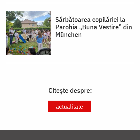
Sărbătoarea copilăriei la
Parohia „Buna Vestire” din
München
Citește despre:
actualitate