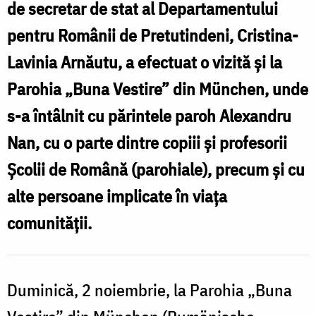
„Buna
de secretar de stat al Departamentului
d
Vestire”
pentru Românii de Pretutindeni, Cristina-
l
și
Lavinia Arnăutu, a efectuat o vizită și la
la
Parohia „Buna Vestire” din München, unde
Școala
s-a întâlnit cu părintele paroh Alexandru
V
de
Nan, cu o parte dintre copiii și profesorii
ș
Română
Școlii de Română (parohiale), precum și cu
l
din
alte persoane implicate în viața
München
comunității.
d
Duminică, 2 noiembrie, la Parohia „Buna