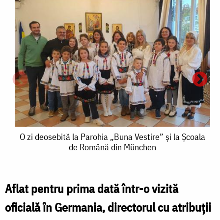
O
O zi deosebită la Parohia „Buna Vestire” și la Școala
de Română din München
zi
deosebită
la
Aflat pentru prima dată într-o vizită
Parohia
oficială în Germania, directorul cu atribuții
z