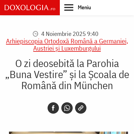
Skip
Meniu
to
main
Main
content
navigation
4 Noiembrie 2025 9:40
Arhiepiscopia Ortodoxă Română a Germaniei,
Austriei şi Luxemburgului
O zi deosebită la Parohia
„Buna Vestire” și la Școala de
Română din München