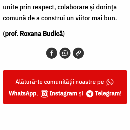
unite prin respect, colaborare și dorința
comună de a construi un viitor mai bun.
(
prof. Roxana Budică
)
Alătură-te comunității noastre pe
WhatsApp
,
Instagram
și
Telegram
!