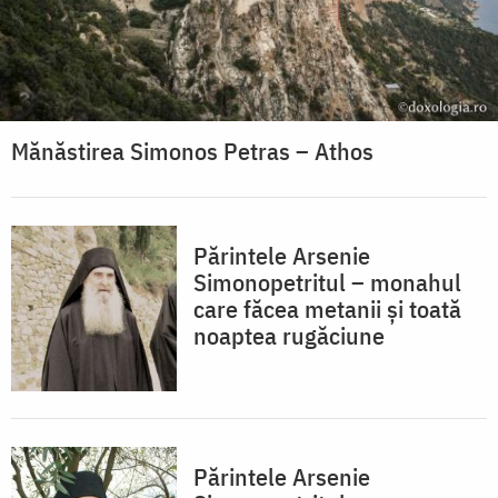
Mănăstirea Simonos Petras – Athos
Părintele Arsenie
Simonopetritul – monahul
care făcea metanii și toată
noaptea rugăciune
Părintele Arsenie