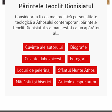
Părintele Teoclit Dionisiatul
Considerat a fi cea mai prolifică personalitate
teologică a Athosului contemporan, părintele
Teoclit Dionisiatul s-a manifestat ca un apărător
al...
Cuvinte ale autorului
Biografie
Cuvinte duhovnicești
Fotografii
Locuri de pelerinaj
Sfântul Munte Athos
Mănăstiri și biserici
Articole despre autor