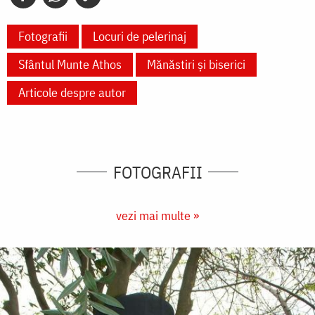
Fotografii
Locuri de pelerinaj
Sfântul Munte Athos
Mănăstiri și biserici
Articole despre autor
FOTOGRAFII
vezi mai multe »