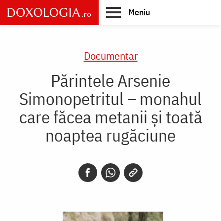
Skip
Meniu
to
main
Main
content
navigation
Documentar
Părintele Arsenie
Simonopetritul – monahul
care făcea metanii și toată
noaptea rugăciune