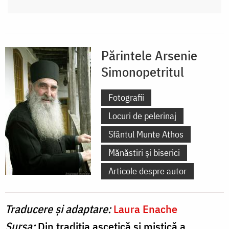
Părintele Arsenie
Simonopetritul
Fotografii
Locuri de pelerinaj
Sfântul Munte Athos
Mănăstiri și biserici
Articole despre autor
Traducere și adaptare:
Laura Enache
Sursa:
Din tradiția ascetică și mistică a