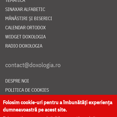
TEMATICĂ
SINAXAR ALFABETIC
MĂNĂSTIRI ȘI BISERICI
CALENDAR ORTODOX
WIDGET DOXOLOGIA
RADIO DOXOLOGIA
DESPRE NOI
POLITICA DE COOKIES
DONEAZĂ ONLINE PENTRU CATEDRALA NAȚIONALĂ
Folosim cookie-uri pentru a îmbunătăți experiența
dumneavoastră pe acest site.