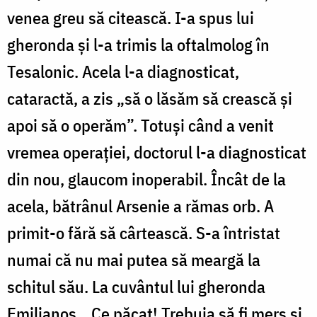
venea greu să citească. I-a spus lui
gheronda și l-a trimis la oftalmolog în
Tesalonic. Acela l-a diagnosticat,
cataractă, a zis „să o lăsăm să crească și
apoi să o operăm”. Totuși când a venit
vremea operației, doctorul l-a diagnosticat
din nou, glaucom inoperabil. Încât de la
acela, bătrânul Arsenie a rămas orb. A
primit-o fără să cârtească. S-a întristat
numai că nu mai putea să meargă la
schitul său. La cuvântul lui gheronda
Emilianos, „Ce păcat! Trebuia să fi mers și