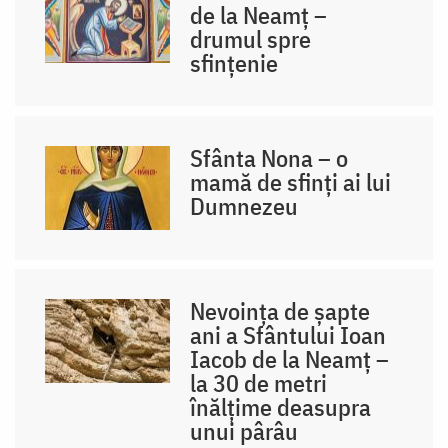
de la Neamț –
drumul spre
sfințenie
Sfânta Nona – o
mamă de sfinți ai lui
Dumnezeu
Nevoința de șapte
ani a Sfântului Ioan
Iacob de la Neamț –
la 30 de metri
înălțime deasupra
unui pârâu