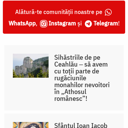
Alătură-te comunității noastre pe
WhatsApp
,
Instagram
și
Telegram
!
Sihăstriile de pe
Ceahlău ‒ să avem
cu toții parte de
rugăciunile
monahilor nevoitori
în „Athosul
românesc”!
Sfântul Ioan Iacob