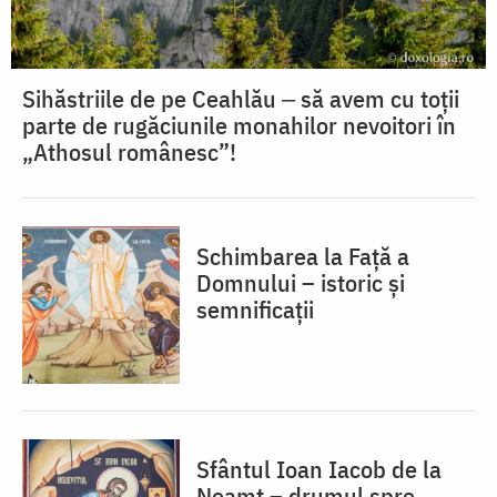
Sihăstriile de pe Ceahlău ‒ să avem cu toții
parte de rugăciunile monahilor nevoitori în
„Athosul românesc”!
Schimbarea la Față a
Domnului – istoric și
semnificații
Sfântul Ioan Iacob de la
Neamț – drumul spre