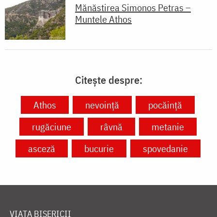
Mănăstirea Simonos Petras –
Muntele Athos
Citește despre:
Athos
nevoință
pocăință
rugăciune
râvnă
metanie
asceză
bucurie
spovedanie
VIAȚA BISERICII