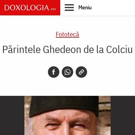
Skip
Meniu
to
main
Main
content
navigation
Fototecă
Părintele Ghedeon de la Colciu