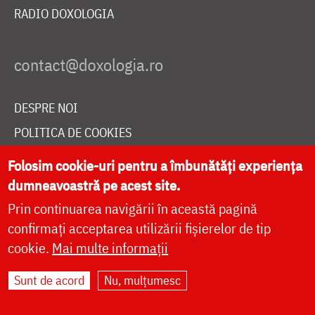
RADIO DOXOLOGIA
DESPRE NOI
POLITICA DE COOKIES
DONEAZĂ ONLINE PENTRU CATEDRALA NAȚIONALĂ
Folosim cookie-uri pentru a îmbunătăți experiența
dumneavoastră pe acest site.
Prin continuarea navigării în această pagină
LIVE
confirmați acceptarea utilizării fișierelor de tip
cookie.
Mai multe informații
Site dezvoltat de
DOXOLOGIA MEDIA
,
Sunt de acord
Nu, mulțumesc
Arhiepiscopia Iașilor | ©
doxologia.ro