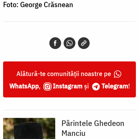
Foto: George Crăsnean
Alătură-te comunității noastre pe
WhatsApp
,
Instagram
și
Telegram
!
Părintele Ghedeon
Manciu