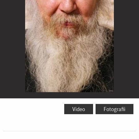
Foto:
George
Video
Fotografii
Crăsnean