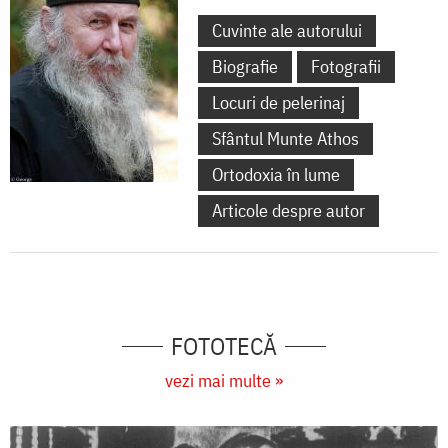
Cuvinte ale autorului
Biografie
Fotografii
Locuri de pelerinaj
Sfântul Munte Athos
Ortodoxia în lume
Articole despre autor
FOTOTECĂ
vezi mai multe »