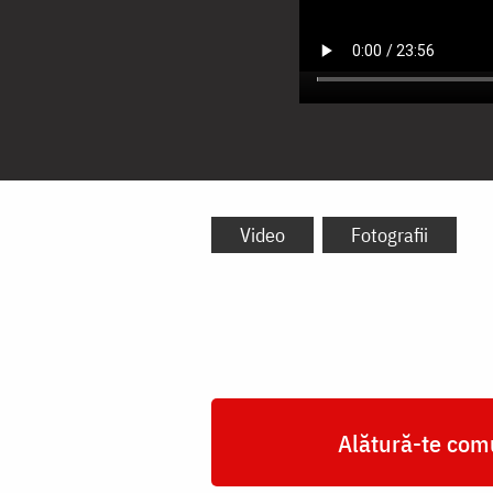
Video
Fotografii
Alătură-te comu