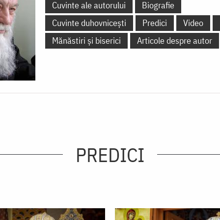
Cuvinte ale autorului
Biografie
Cuvinte duhovnicești
Predici
Video
Mănăstiri și biserici
Articole despre autor
PREDICI