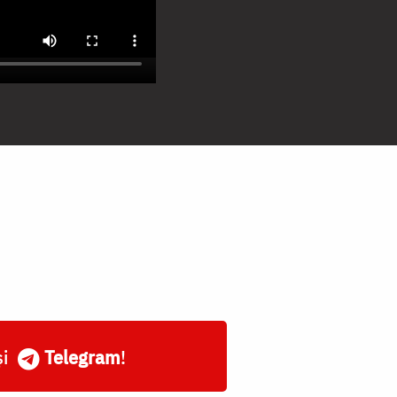
și
Telegram
!