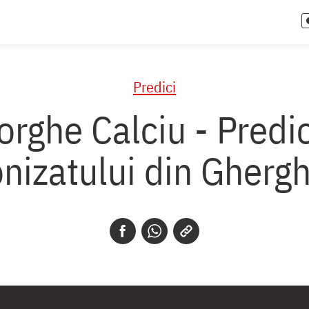
Predici
orghe Calciu - Predi
izatului din Gherg