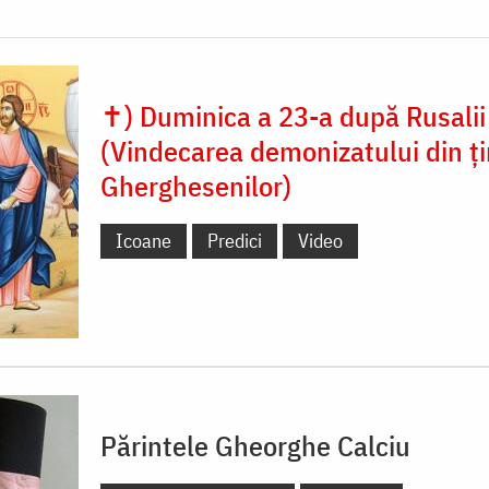
✝) Duminica a 23-a după Rusalii
(Vindecarea demonizatului din ți
Gherghesenilor)
Icoane
Predici
Video
Părintele Gheorghe Calciu