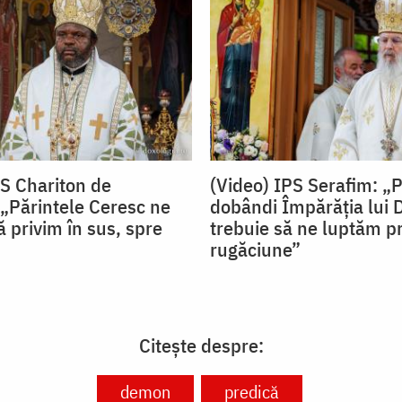
PS Chariton de
(Video) IPS Serafim: „
„Părintele Ceresc ne
dobândi Împărăția lui
 privim în sus, spre
trebuie să ne luptăm pr
rugăciune”
Citește despre:
demon
predică