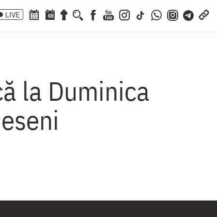
LIVE
08
că la Duminica
heseni