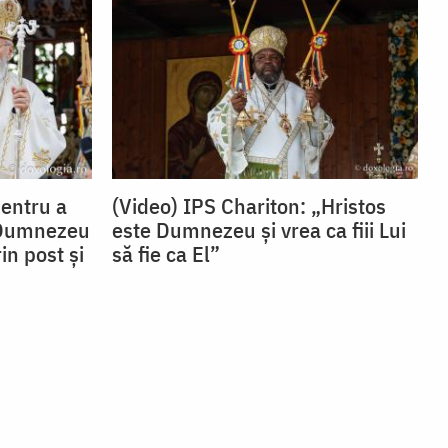
Pentru a
(Video) IPS Chariton: „Hristos
 Dumnezeu
este Dumnezeu și vrea ca fiii Lui
in post și
să fie ca El”