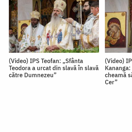
(Video) IPS Teofan: „Sfânta
(Video) I
Teodora a urcat din slavă în slavă
Kananga: 
către Dumnezeu”
cheamă să
Cer”