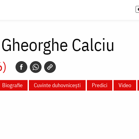
 Gheorghe Calciu
6)
Biografie
Cuvinte duhovnicești
Predici
Video