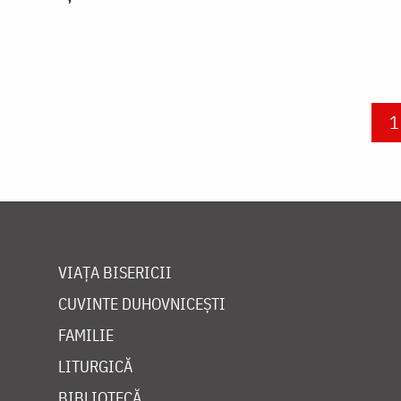
Paginare
C
1
VIAȚA BISERICII
CUVINTE DUHOVNICEȘTI
FAMILIE
LITURGICĂ
BIBLIOTECĂ