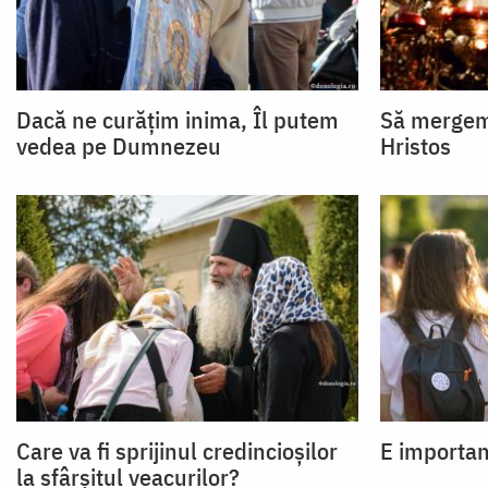
Dacă ne curățim inima, Îl putem
Să mergem 
vedea pe Dumnezeu
Hristos
Care va fi sprijinul credincioșilor
E important
la sfârșitul veacurilor?