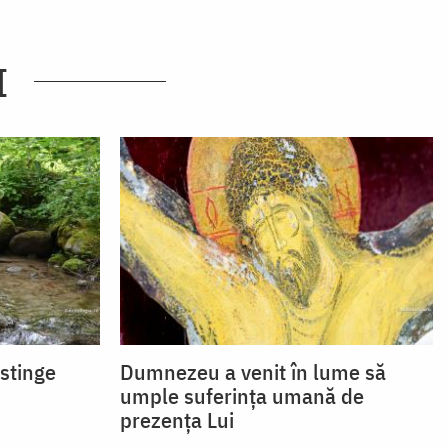
I
 stinge
Dumnezeu a venit în lume să
umple suferința umană de
prezența Lui