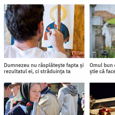
Dumnezeu nu răsplătește fapta și
Omul bun e
rezultatul ei, ci străduința ta
știe că face