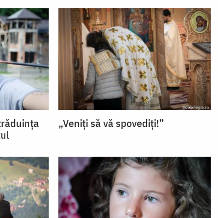
răduința
„Veniți să vă spovediți!”
tul