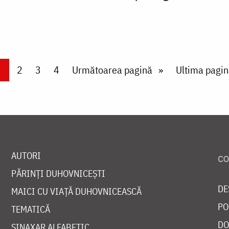
urrent page
Page
2
Page
3
Page
4
Next page
Următoarea pagină
Last page
Ultima pagin
AUTORI
PĂRINȚI DUHOVNICEȘTI
DE
MAICI CU VIAȚĂ DUHOVNICEASCĂ
PO
TEMATICĂ
DO
SINAXAR ALFABETIC