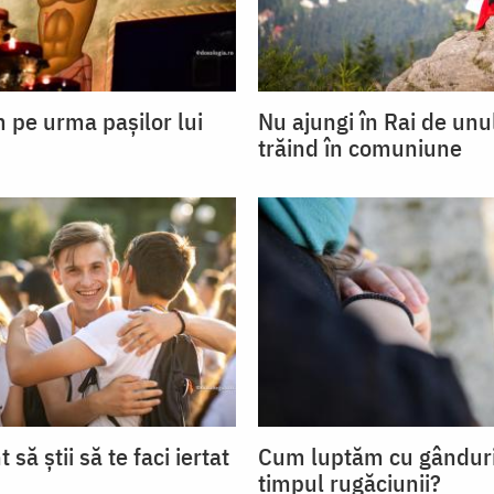
pe urma pașilor lui
Nu ajungi în Rai de unul
trăind în comuniune
 să știi să te faci iertat
Cum luptăm cu gânduri
timpul rugăciunii?