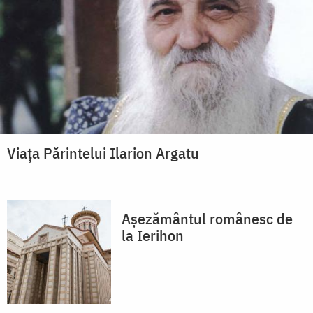
Viața Părintelui Ilarion Argatu
Așezământul românesc de
la Ierihon