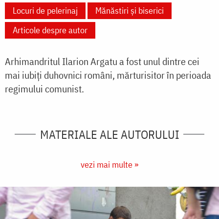
Locuri de pelerinaj
Mănăstiri și biserici
Articole despre autor
Arhimandritul Ilarion Argatu a fost unul dintre cei
mai iubiți duhovnici români, mărturisitor în perioada
regimului comunist.
MATERIALE ALE AUTORULUI
vezi mai multe »