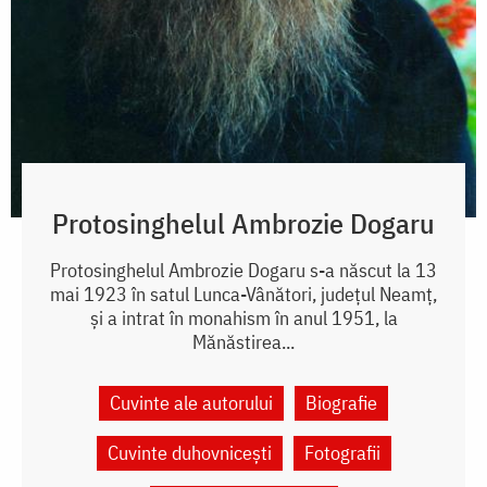
Protosinghelul Ambrozie Dogaru
Protosinghelul Ambrozie Dogaru s-a născut la 13
mai 1923 în satul Lunca-Vânători, județul Neamț,
și a intrat în monahism în anul 1951, la
Mănăstirea...
Cuvinte ale autorului
Biografie
Cuvinte duhovnicești
Fotografii