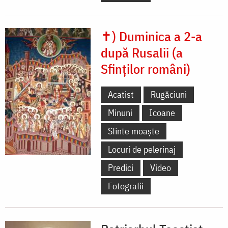
✝) Duminica a 2-a
după Rusalii (a
Sfinților români)
Acatist
Rugăciuni
Minuni
Icoane
Sfinte moaște
Locuri de pelerinaj
Predici
Video
Fotografii