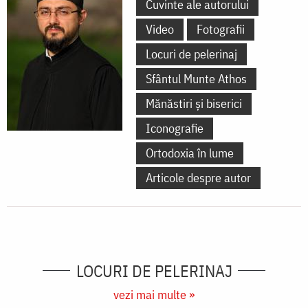
Cuvinte ale autorului
Video
Fotografii
Locuri de pelerinaj
Sfântul Munte Athos
Mănăstiri și biserici
Iconografie
Ortodoxia în lume
Articole despre autor
LOCURI DE PELERINAJ
vezi mai multe »