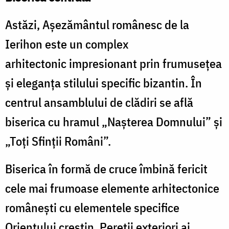
Astăzi, Aşezământul românesc de la
Ierihon este un complex
arhitectonic impresionant prin frumuseţea
şi eleganţa stilului specific bizantin. În
centrul ansamblului de clădiri se află
biserica cu hramul „Naşterea Domnului” şi
„Toţi Sfinţii Români”.
Biserica în formă de cruce îmbină fericit
cele mai frumoase elemente arhitectonice
româneşti cu elementele specifice
Orientului creştin. Pereţii exteriori ai