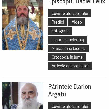
Episcopul Daciei Felix
Cuvinte ale autorului
Predici
Video
Fotografii
Locuri de pelerinaj
Mănăstiri și biserici
Ortodoxia în lume
Articole despre autor
Părintele Ilarion
Argatu
Cuvinte ale autorului