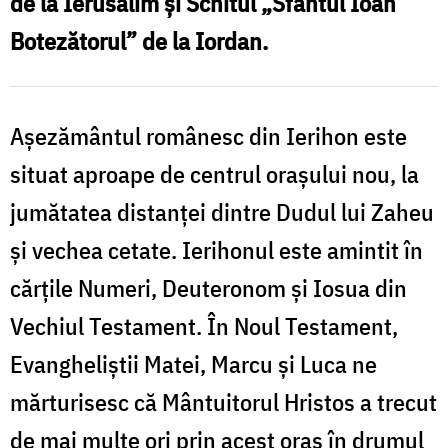
de la Ierusalim şi Schitul „Sfântul Ioan
I
Nechifor
Botezătorul” de la Iordan.
/
F
Aşezământul românesc din Ierihon este
N
situat aproape de centrul oraşului nou, la
jumătatea distanţei dintre Dudul lui Zaheu
şi vechea cetate. Ierihonul este amintit în
cărţile Numeri, Deuteronom şi Iosua din
Vechiul Testament. În Noul Testament,
Evangheliştii Matei, Marcu şi Luca ne
mărturisesc că Mântuitorul Hristos a trecut
de mai multe ori prin acest oraş în drumul