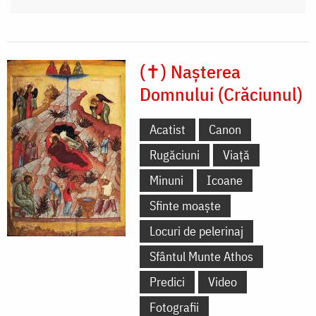
(✝) Nașterea
Domnului (Crăciunul)
Acatist
Canon
Rugăciuni
Viață
Minuni
Icoane
Sfinte moaște
Locuri de pelerinaj
Sfântul Munte Athos
Predici
Video
Fotografii