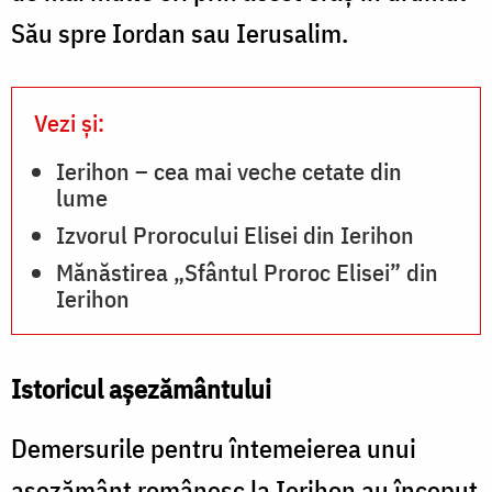
Său spre Iordan sau Ierusalim.
Vezi și:
Ierihon – cea mai veche cetate din
lume
Izvorul Prorocului Elisei din Ierihon
Mănăstirea „Sfântul Proroc Elisei” din
Ierihon
Istoricul aşezământului
Demersurile pentru întemeierea unui
aşezământ românesc la Ierihon au început