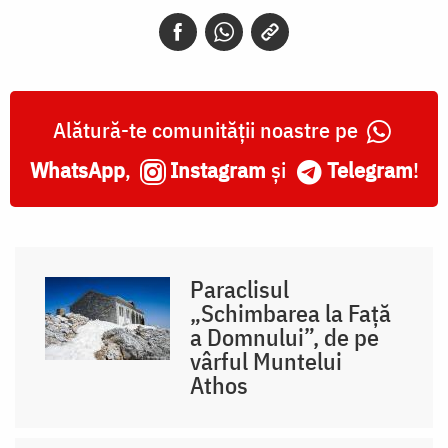
Alătură-te comunității noastre pe
WhatsApp
,
Instagram
și
Telegram
!
Paraclisul
„Schimbarea la Față
a Domnului”, de pe
vârful Muntelui
Athos