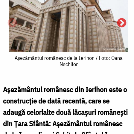
Așezământul
Așezământul românesc de la Ierihon / Foto: Oana
Nechifor
românesc
de
la
Aşezământul românesc din Ierihon este o
Ierihon
construcţie de dată recentă, care se
/
adaugă celorlalte două lăcaşuri româneşti
Foto:
din Ţara Sfântă: Aşezământul românesc
l
Oana