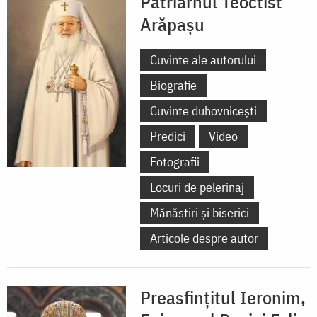
Patriarhul Teoctist
Arăpașu
Cuvinte ale autorului
Biografie
Cuvinte duhovnicești
Predici
Video
Fotografii
Locuri de pelerinaj
Mănăstiri și biserici
Articole despre autor
Preasfințitul Ieronim,