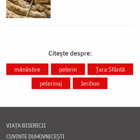
Citește despre:
mănăstire
pelerin
Ţara Sfântă
pelerinaj
Ierihon
VIAȚA BISERICII
CUVINTE DUHOVNICEȘTI