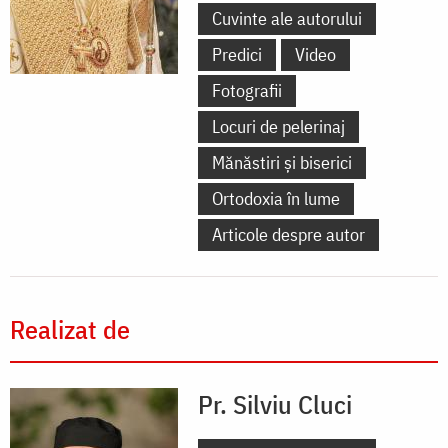
Cuvinte ale autorului
Predici
Video
Fotografii
Locuri de pelerinaj
Mănăstiri și biserici
Ortodoxia în lume
Articole despre autor
Realizat de
Pr. Silviu Cluci