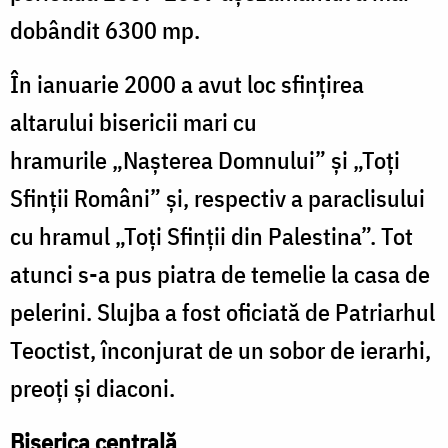
dobândit 6300 mp.
În ianuarie 2000 a avut loc sfinţirea
altarului bisericii mari cu
hramurile „Naşterea Domnului” şi „Toţi
Sfinţii Români” şi, respectiv a paraclisului
cu hramul „Toţi Sfinţii din Palestina”. Tot
atunci s-a pus piatra de temelie la casa de
pelerini. Slujba a fost oficiată de Patriarhul
Teoctist, înconjurat de un sobor de ierarhi,
preoţi şi diaconi.
Biserica centrală