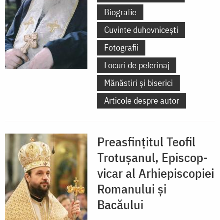
Biografie
Cuvinte duhovnicești
Fotografii
Locuri de pelerinaj
Mănăstiri și biserici
Articole despre autor
Preasfințitul Teofil
Trotușanul, Episcop-
vicar al Arhiepiscopiei
Romanului și
Bacăului