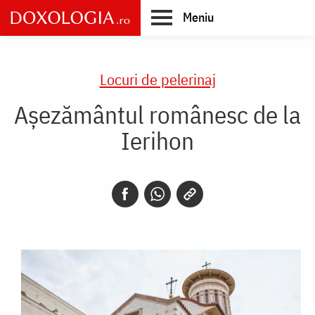
Skip
Meniu
to
main
Main
content
navigation
Locuri de pelerinaj
Așezământul românesc de la
Ierihon