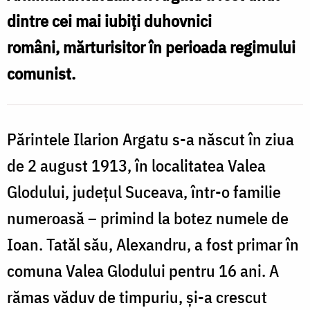
la
dintre cei mai iubiți duhovnici
Mănăstirea
români, mărturisitor în perioada regimului
Cernica
comunist.
Părintele Ilarion Argatu s-a născut în ziua
de 2 august 1913, în localitatea Valea
Glodului, județul Suceava, într-o familie
numeroasă – primind la botez numele de
Ioan. Tatăl său, Alexandru, a fost primar în
comuna Valea Glodului pentru 16 ani. A
rămas văduv de timpuriu, și-a crescut