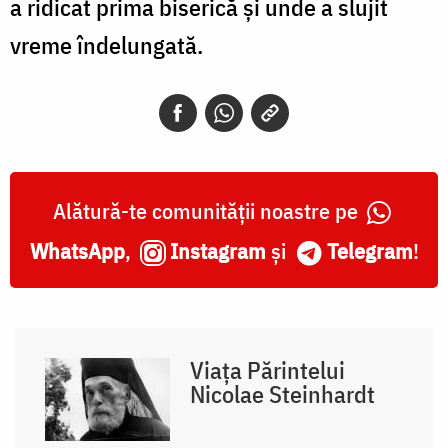
a ridicat prima biserică și unde a slujit
vreme îndelungată.
Alătură-te comunității noastre pe
WhatsApp
,
Instagram
și
Telegram
!
Viața Părintelui
Nicolae Steinhardt