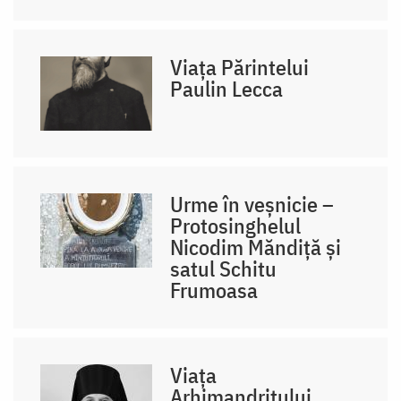
Viața Părintelui
Paulin Lecca
Urme în veșnicie –
Protosinghelul
Nicodim Măndiță și
satul Schitu
Frumoasa
Viața
Arhimandritului