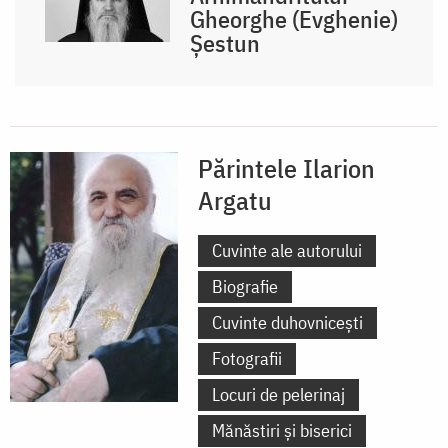
Gheorghe (Evghenie)
Șestun
Părintele Ilarion
Argatu
Cuvinte ale autorului
Biografie
Cuvinte duhovnicești
Fotografii
Locuri de pelerinaj
Mănăstiri și biserici