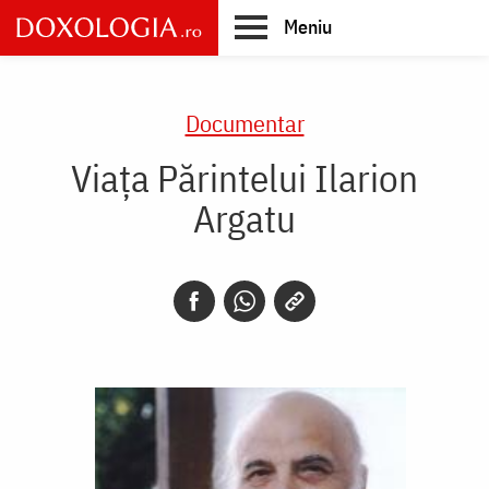
Skip
Meniu
to
main
Main
content
navigation
Documentar
Viața Părintelui Ilarion
Argatu