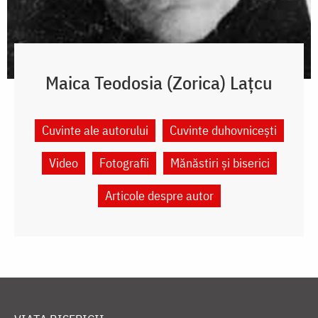
Maica Teodosia (Zorica) Lațcu
Cuvinte ale autorului
Cuvinte duhovnicești
Video
Fotografii
Mănăstiri și biserici
Articole despre autor