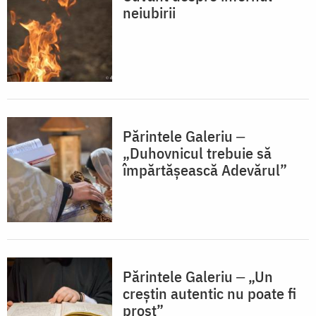
neiubirii
Părintele Galeriu ‒
„Duhovnicul trebuie să
împărtășească Adevărul”
Părintele Galeriu ‒ „Un
creștin autentic nu poate fi
prost”