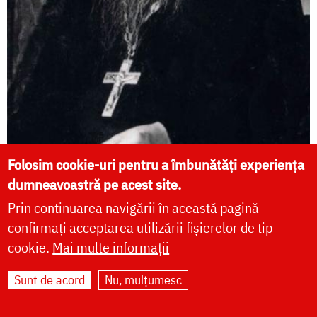
Folosim cookie-uri pentru a îmbunătăți experiența
dumneavoastră pe acest site.
Starețul Samson Esper
Prin continuarea navigării în această pagină
confirmați acceptarea utilizării fișierelor de tip
Starețul Samson Esper a fost un mare călăuzitor al
cookie.
Mai multe informații
credincioșilor ruși de sub regimul sovietic.
Sunt de acord
Nu, mulțumesc
Cuvinte ale autorului
Biografie