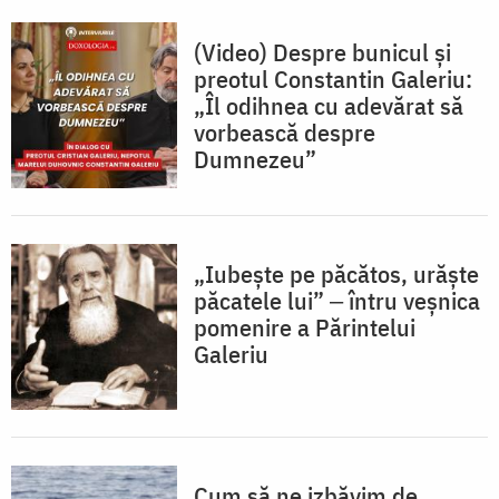
(Video) Despre bunicul și
preotul Constantin Galeriu:
„Îl odihnea cu adevărat să
vorbească despre
Dumnezeu”
„Iubeşte pe păcătos, urăşte
păcatele lui” ‒ întru veșnica
pomenire a Părintelui
Galeriu
Cum să ne izbăvim de