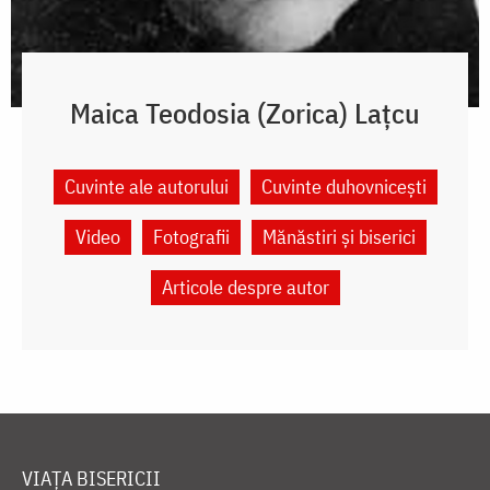
Maica Teodosia (Zorica) Lațcu
Cuvinte ale autorului
Cuvinte duhovnicești
Video
Fotografii
Mănăstiri și biserici
Articole despre autor
VIAȚA BISERICII