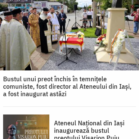
Bustul unui preot închis în temnițele
comuniste, fost director al Ateneului din Iași,
a fost inaugurat astăzi
Ateneul Național din Iași
inaugurează bustul
preotului Visarion Puiu