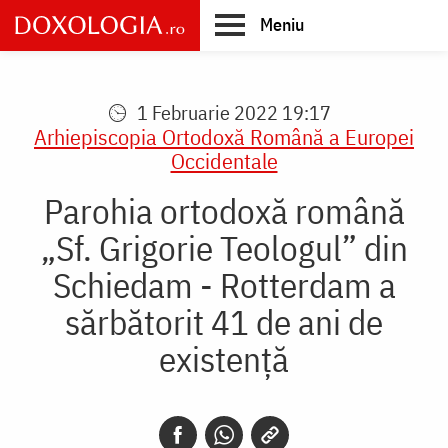
Skip
Meniu
to
main
Main
content
navigation
1 Februarie 2022 19:17
Arhiepiscopia Ortodoxă Română a Europei
Occidentale
Parohia ortodoxă română
„Sf. Grigorie Teologul” din
Schiedam - Rotterdam a
sărbătorit 41 de ani de
existență