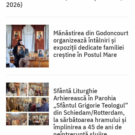
2026)
Mănăstirea din Godoncourt
organizează întâlniri și
expoziții dedicate familiei
creștine în Postul Mare
Sfântă Liturghie
Arhierească în Parohia
„Sfântul Grigorie Teologul”
din Schiedam/Rotterdam,
la sărbătoarea hramului și
împlinirea a 45 de ani de
neîntreruptă slujire