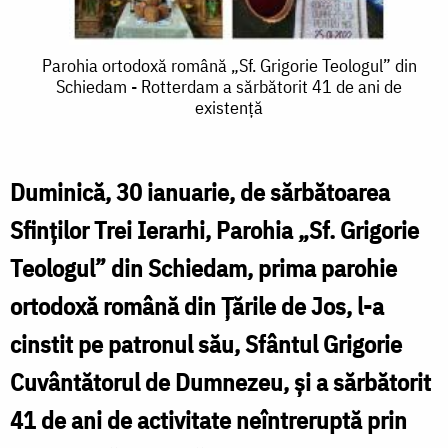
Parohia
Parohia ortodoxă română „Sf. Grigorie Teologul” din
Schiedam - Rotterdam a sărbătorit 41 de ani de
ortodoxă
existență
română
„Sf.
Duminică, 30 ianuarie, de sărbătoarea
Grigorie
Sfinților Trei Ierarhi, Parohia „Sf. Grigorie
Teologul”
Teologul” din Schiedam, prima parohie
din
ortodoxă română din Țările de Jos, l-a
Schiedam
cinstit pe patronul său, Sfântul Grigorie
-
Rotterdam
Cuvântătorul de Dumnezeu, și a sărbătorit
a
41 de ani de activitate neîntreruptă prin
sărbătorit