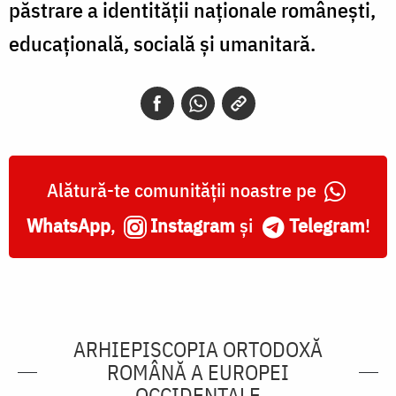
păstrare a identității naționale românești,
educaţională, socială şi umanitară.
Alătură-te comunității noastre pe
WhatsApp
,
Instagram
și
Telegram
!
ARHIEPISCOPIA ORTODOXĂ
ROMÂNĂ A EUROPEI
OCCIDENTALE