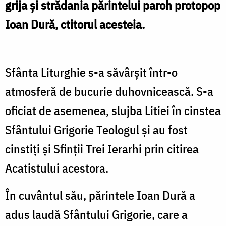
grija și strădania părintelui paroh protopop
41
Ioan Dură, ctitorul acesteia.
de
ani
de
Sfânta Liturghie s-a săvârșit într-o
existență
atmosferă de bucurie duhovnicească. S-a
oficiat de asemenea, slujba Litiei în cinstea
Sfântului Grigorie Teologul și au fost
cinstiți și Sfinții Trei Ierarhi prin citirea
Acatistului acestora.
În cuvântul său, părintele Ioan Dură a
adus laudă Sfântului Grigorie, care a