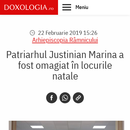
Skip
Meniu
to
main
Main
content
navigation
22 Februarie 2019 15:26
Arhiepiscopia Râmnicului
Patriarhul Justinian Marina a
fost omagiat în locurile
natale