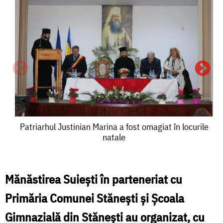
Patriarhul
Patriarhul Justinian Marina a fost omagiat în locurile
natale
Justinian
Marina
a
Mănăstirea Suiești în parteneriat cu
P
fost
Primăria Comunei Stănești și Școala
J
omagiat
Gimnazială din Stănești au organizat, cu