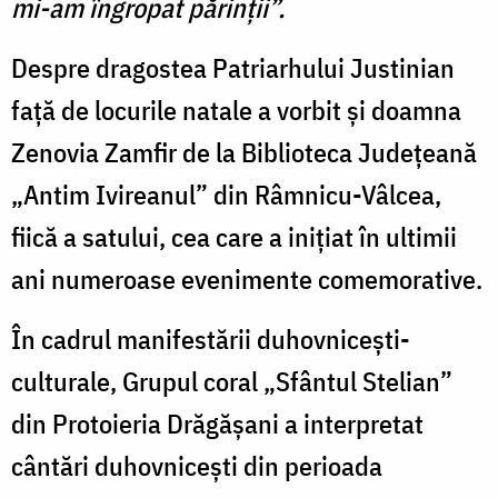
mi-am îngropat părinții”.
Despre dragostea Patriarhului Justinian
față de locurile natale a vorbit și doamna
Zenovia Zamfir de la Biblioteca Județeană
„Antim Ivireanul” din Râmnicu-Vâlcea,
fiică a satului, cea care a inițiat în ultimii
ani numeroase evenimente comemorative.
În cadrul manifestării duhovnicești-
culturale, Grupul coral „Sfântul Stelian”
din Protoieria Drăgășani a interpretat
cântări duhovnicești din perioada