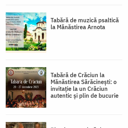
Tabără de muzică psaltică
la Mănăstirea Arnota
Tabără de Crăciun la
Mănăstirea Sărăcinești: o
invitație la un Crăciun
autentic și plin de bucurie