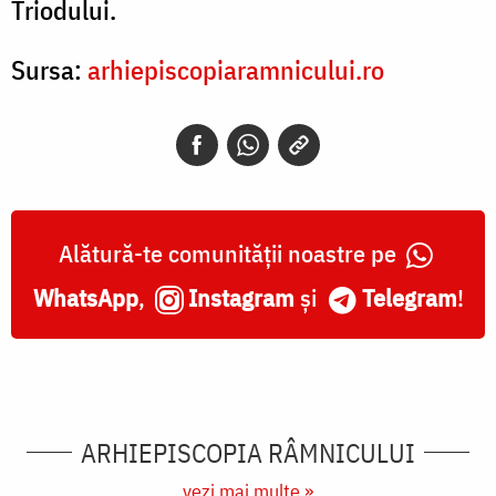
Triodului.
Sursa:
arhiepiscopiaramnicului.ro
Alătură-te comunității noastre pe
WhatsApp
,
Instagram
și
Telegram
!
ARHIEPISCOPIA RÂMNICULUI
vezi mai multe »