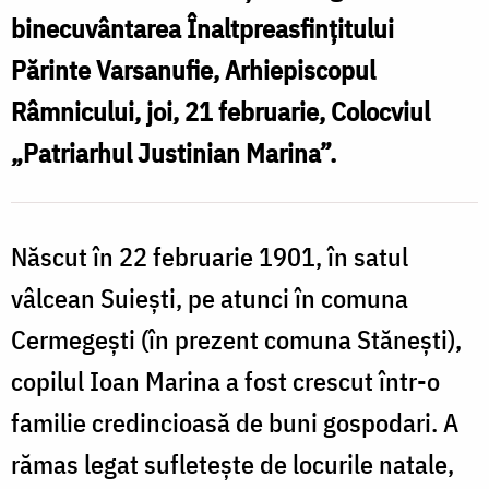
în
binecuvântarea Înaltpreasfințitului
locurile
Părinte Varsanufie, Arhiepiscopul
f
natale
Râmnicului, joi, 21 februarie, Colocviul
„Patriarhul Justinian Marina”.
î
l
n
Născut în 22 februarie 1901, în satul
vâlcean Suieşti, pe atunci în comuna
Cermegeşti (în prezent comuna Stăneşti),
copilul Ioan Marina a fost crescut într-o
familie credincioasă de buni gospodari. A
rămas legat sufletește de locurile natale,