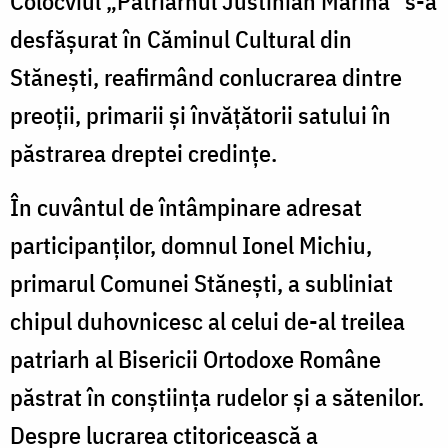
Colocviul „Patriarhul Justinian Marina” s-a
desfășurat în Căminul Cultural din
Stănești, reafirmând conlucrarea dintre
preoții, primarii și învățătorii satului în
păstrarea dreptei credințe.
În cuvântul de întâmpinare adresat
participanților, domnul Ionel Michiu,
primarul Comunei Stănești, a subliniat
chipul duhovnicesc al celui de-al treilea
patriarh al Bisericii Ortodoxe Române
păstrat în conștiința rudelor și a sătenilor.
Despre lucrarea ctitoricească a