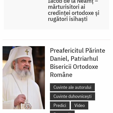
Iacob de la Neamț –
mărturisitori ai
credinței ortodoxe și
rugători isihaști
Preafericitul Părinte
Daniel, Patriarhul
Bisericii Ortodoxe
Române
Cuvinte ale autorului
Cuvinte duhovnicești
Predici
Video