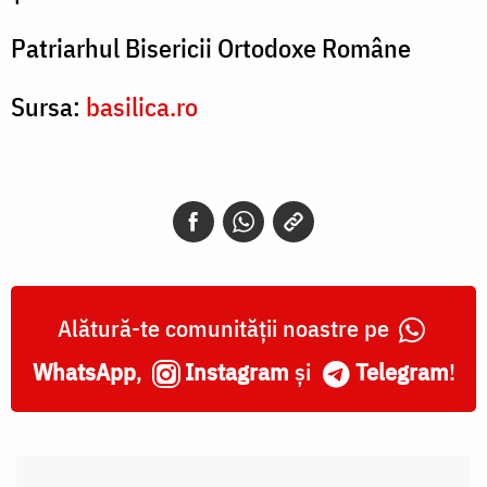
Patriarhul Bisericii Ortodoxe Române
Sursa:
basilica.ro
Alătură-te comunității noastre pe
WhatsApp
,
Instagram
și
Telegram
!