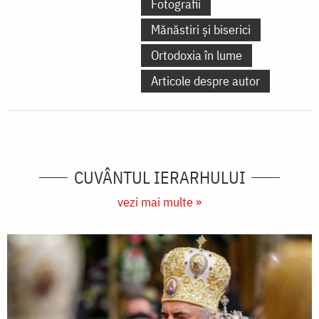
Fotografii
Mănăstiri și biserici
Ortodoxia în lume
Articole despre autor
CUVÂNTUL IERARHULUI
vezi mai multe »