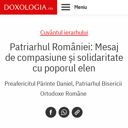
Skip
Meniu
to
main
Main
content
navigation
Cuvântul ierarhului
Patriarhul României: Mesaj
de compasiune și solidaritate
cu poporul elen
Preafericitul Părinte Daniel, Patriarhul Bisericii
Ortodoxe Române