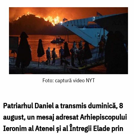
Foto:
Foto: captură video NYT
captură
video
Patriarhul Daniel a transmis duminică, 8
NYT
august, un mesaj adresat Arhiepiscopului
Ieronim al Atenei și al Întregii Elade prin