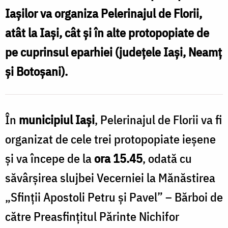
F
tradiție
Iaşilor va organiza
Pelerinajul de Florii
,
și
atât la Iaşi, cât şi în alte protopopiate de
l
trăire
pe cuprinsul eparhiei (judeţele Iaşi, Neamţ
I
liturgică
şi Botoşani).
t
/
ș
Foto:
t
Oana
În
municipiul Iaşi
, Pelerinajul de Florii va fi
l
Nechifor
organizat de cele trei protopopiate ieşene
/
şi va începe de la
ora 15.45
, odată cu
F
săvârşirea slujbei Vecerniei la Mănăstirea
„Sfinţii Apostoli Petru şi Pavel” – Bărboi de
N
către Preasfinţitul Părinte Nichifor