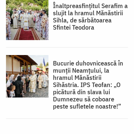
Înaltpreasfințitul Serafim a
slujit la hramul Mănăstirii
Sihla, de sărbătoarea
Sfintei Teodora
Bucurie duhovnicească în
munții Neamțului, la
hramul Mănăstirii
Sihăstria. IPS Teofan: „O
picătură din slava lui
Dumnezeu să coboare
peste sufletele noastre!”