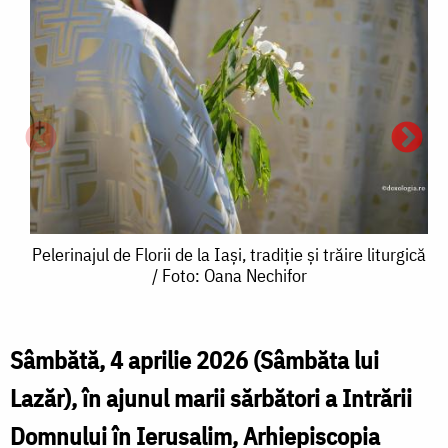
Pelerinajul
Pelerinajul de Florii de la Iaşi, tradiție și trăire liturgică
/ Foto: Oana Nechifor
de
Florii
de
Sâmbătă, 4 aprilie 2026 (Sâmbăta lui
P
P
la
Lazăr), în ajunul marii sărbători a Intrării
Iaşi,
Domnului în Ierusalim, Arhiepiscopia