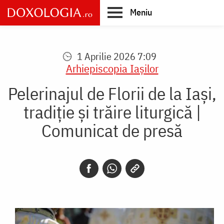
Skip
Meniu
to
main
Main
content
navigation
1 Aprilie 2026 7:09
Arhiepiscopia Iaşilor
Pelerinajul de Florii de la Iaşi,
tradiție și trăire liturgică |
Comunicat de presă