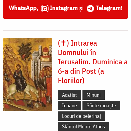
WhatsApp
,
Instagram
și
Telegram
!
(✝) Intrarea
Domnului în
Ierusalim. Duminica a
6-a din Post (a
Floriilor)
Acatist
Minuni
Icoane
Sfinte moaște
Locuri de pelerinaj
Sfântul Munte Athos