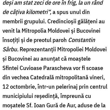
deşi am stat zeci de ore în frig, la un rând
de câţiva kilometri“,
a spus unul din
membrii grupului. Credincioşii gălăţeni au
venit la Mitropolia Moldo­vei şi Bucovinei
însoţiţi şi de preotul paroh
Constantin
Sârbu.
Reprezentanţii Mi­tropoliei Moldovei
şi Buco­vinei au anunţat că moaştele
Sfintei Cuvioase Parascheva vor fi scoase
din ve­chea Catedrală mitropolita­nă vineri,
12 octombrie, într-un pelerinaj prin cen­trul
municipiului reşedinţă, împreună cu
moşatele Sf. Ioan Gură de Aur, aduse de la