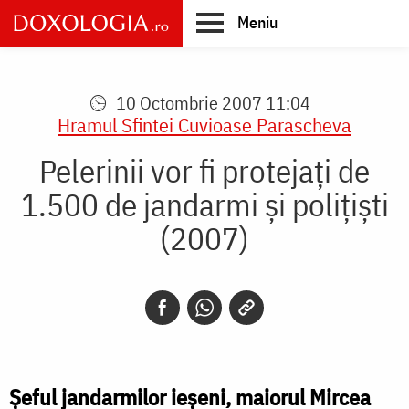
Skip
Meniu
to
main
Main
content
navigation
10 Octombrie 2007 11:04
Hramul Sfintei Cuvioase Parascheva
Pelerinii vor fi protejaţi de
1.500 de jandarmi şi poliţişti
(2007)
Şeful jandarmilor ieşeni, maiorul Mircea