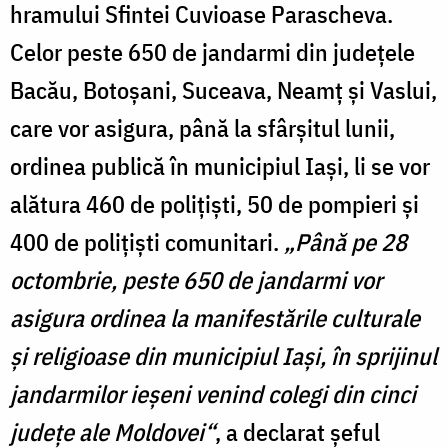
hramului Sfintei Cuvioa­se Parascheva.
Celor peste 650 de jandarmi din judeţele
Bacău, Botoşani, Sucea­va, Neamţ şi Vaslui,
care vor asigura, până la sfârşitul lunii,
ordinea publică în municipiul Iaşi, li se vor
alătura 460 de poliţişti, 50 de pompieri şi
400 de poliţişti comunitari.
„Până pe 28
octombrie, peste 650 de jandarmi vor
asigura ordi­nea la manifestările culturale
şi religioase din muni­cipiul Iaşi, în sprijinul
jan­darmilor ieşeni venind colegi din cinci
judeţe ale Moldovei“
, a declarat şeful