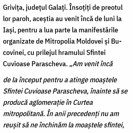
Griviţa, judeţul Galaţi. Însoţiţi de preotul
lor paroh, aceştia au venit încă de luni la
Iaşi, pentru a lua parte la manifestările
organizate de Mitropolia Moldovei şi Bu­
covinei, cu prilejul hramu­lui Sfintei
Cuvioase Parascheva.
„Am venit încă
de la început pentru a atinge moaştele
Sfintei Cuvi­oase Parascheva, înainte să se
producă aglomeraţie în Curtea
mitropolitană. În anii precedenţi nu am
reuşit să ne închinăm la moaştele sfintei,