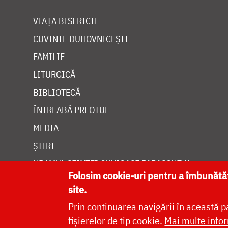
VIAȚA BISERICII
CUVINTE DUHOVNICEȘTI
FAMILIE
LITURGICĂ
BIBLIOTECĂ
ÎNTREABĂ PREOTUL
MEDIA
ȘTIRI
HRAMUL SFINTEI CUVIOASE PARASCHEVA
Folosim cookie-uri pentru a îmbunăt
site.
Prin continuarea navigării în această p
fișierelor de tip cookie.
Mai multe infor
Site dezvolt