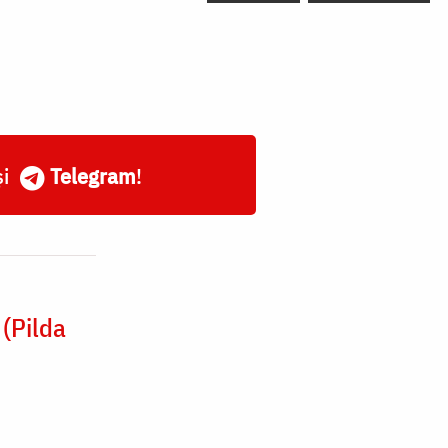
și
Telegram
!
(Pilda