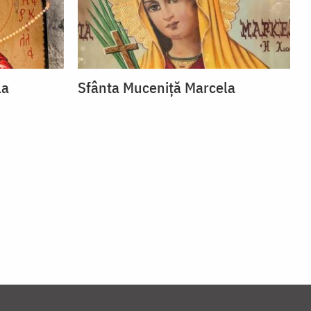
la
Sfânta Muceniță Marcela