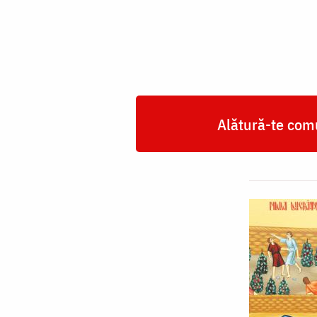
răi
Alătură-te comu