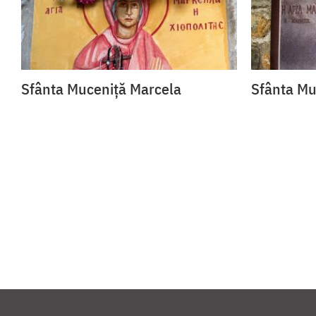
Sfânta Muceniță Marcela
Sfânta Mu