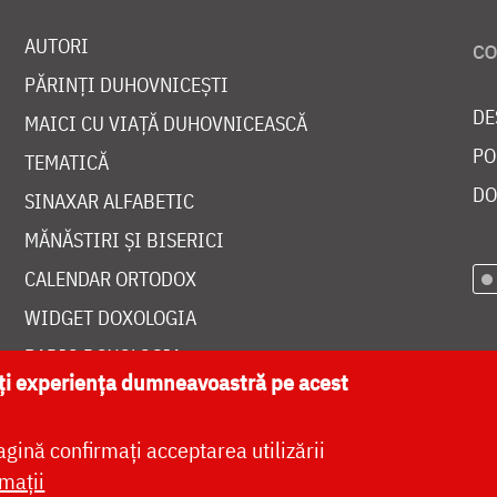
AUTORI
PĂRINȚI DUHOVNICEȘTI
DE
MAICI CU VIAȚĂ DUHOVNICEASCĂ
PO
TEMATICĂ
DO
SINAXAR ALFABETIC
MĂNĂSTIRI ȘI BISERICI
CALENDAR ORTODOX
WIDGET DOXOLOGIA
RADIO DOXOLOGIA
ăți experiența dumneavoastră pe acest
agină confirmați acceptarea utilizării
mații
at de
DOXOLOGIA MEDIA
, Arhiepiscopia Iașilor | 