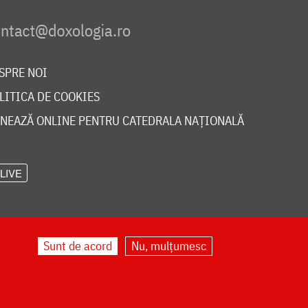
SPRE NOI
LITICA DE COOKIES
NEAZĂ ONLINE PENTRU CATEDRALA NAȚIONALĂ
LIVE
Sunt de acord
Nu, mulțumesc
©
doxologia.ro