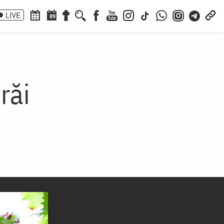
LIVE
09
răi