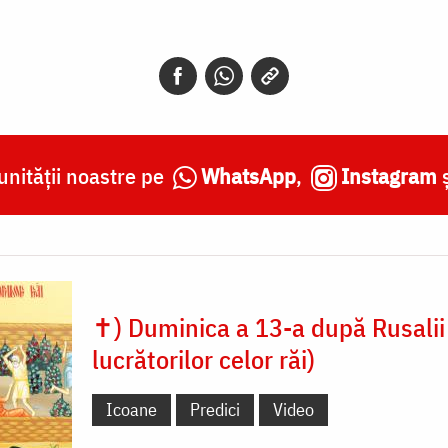
nității noastre pe
WhatsApp
,
Instagram
✝) Duminica a 13-a după Rusalii 
lucrătorilor celor răi)
Icoane
Predici
Video