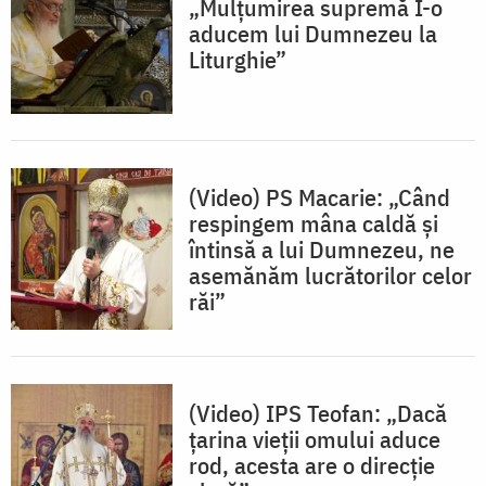
„Mulțumirea supremă I-o
aducem lui Dumnezeu la
Liturghie”
(Video) PS Macarie: „Când
respingem mâna caldă și
întinsă a lui Dumnezeu, ne
asemănăm lucrătorilor celor
răi”
(Video) IPS Teofan: „Dacă
țarina vieții omului aduce
rod, acesta are o direcție