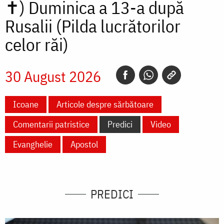
✝)
Duminica a 13-a după
Rusalii (Pilda lucrătorilor
celor răi)
30 August 2026
Icoane
Articole despre sărbătoare
Comentarii patristice
Predici
Video
Evanghelie
Apostol
PREDICI