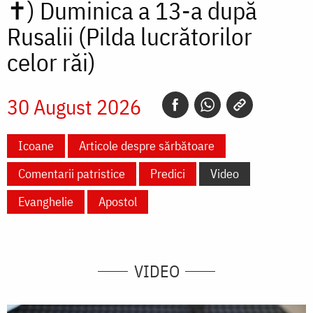
✝)
Duminica a 13-a după
Rusalii (Pilda lucrătorilor
celor răi)
30 August 2026
Icoane
Articole despre sărbătoare
Comentarii patristice
Predici
Video
Evanghelie
Apostol
VIDEO