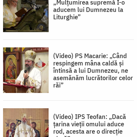
„Mulțumirea supremă I-o
aducem lui Dumnezeu la
Liturghie”
(Video) PS Macarie: „Când
respingem mâna caldă și
întinsă a lui Dumnezeu, ne
asemănăm lucrătorilor celor
răi”
(Video) IPS Teofan: „Dacă
țarina vieții omului aduce
rod, acesta are o direcție