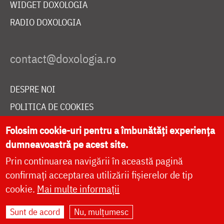
WIDGET DOXOLOGIA
RADIO DOXOLOGIA
DESPRE NOI
POLITICA DE COOKIES
DONEAZĂ ONLINE PENTRU CATEDRALA NAȚIONALĂ
Folosim cookie-uri pentru a îmbunătăți experiența
dumneavoastră pe acest site.
Prin continuarea navigării în această pagină
LIVE
confirmați acceptarea utilizării fișierelor de tip
cookie.
Mai multe informații
Site dezvoltat de
DOXOLOGIA MEDIA
,
Sunt de acord
Nu, mulțumesc
Arhiepiscopia Iașilor | ©
doxologia.ro