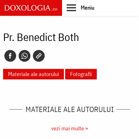
Skip
Meniu
to
main
Main
content
navigation
Pr. Benedict Both
Materiale ale autorului
Fotografii
MATERIALE ALE AUTORULUI
vezi mai multe »