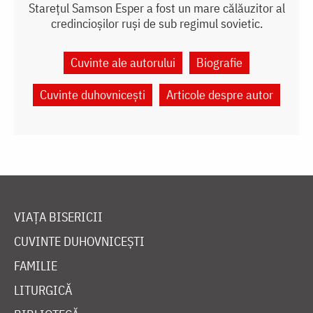
Starețul Samson Esper a fost un mare călăuzitor al
credincioșilor ruși de sub regimul sovietic.
Cuvinte ale autorului
Biografie
Cuvinte duhovnicești
Articole despre autor
VIAȚA BISERICII
CUVINTE DUHOVNICEȘTI
FAMILIE
LITURGICĂ