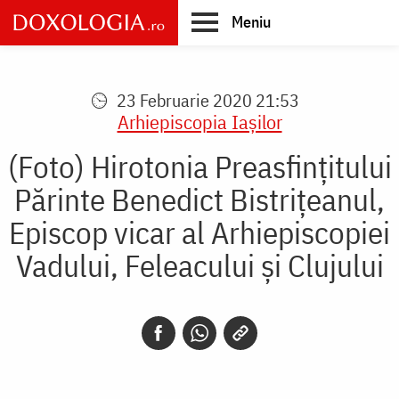
Skip
Meniu
to
main
Main
content
navigation
23 Februarie 2020 21:53
Arhiepiscopia Iaşilor
(Foto) Hirotonia Preasfințitului
Părinte Benedict Bistrițeanul,
Episcop vicar al Arhiepiscopiei
Vadului, Feleacului și Clujului