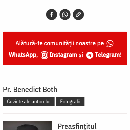
Alătură-te comunității noastre pe
WhatsApp
,
Instagram
și
Telegram
!
Pr. Benedict Both
Cuvinte ale autorului
Fotografii
Preasfințitul