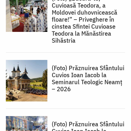
Cuvioasă Teodora, a
Moldovei duhovnicească
floare!” – Priveghere în
cinstea Sfintei Cuvioase
Teodora la Mănăstirea
Sihăstria
(Foto) Prăznuirea Sfântului
Cuvios Ioan Iacob la
Seminarul Teologic Neamț
– 2026
(Foto) Prăznuirea Sfântului
Cuvios Ioan Iacob la