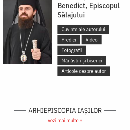
Benedict, Episcopul
Sălajului
Cuvinte ale autorului
Predici
Video
Fotografii
Mănăstiri și biserici
Articole despre autor
ARHIEPISCOPIA IAŞILOR
vezi mai multe »