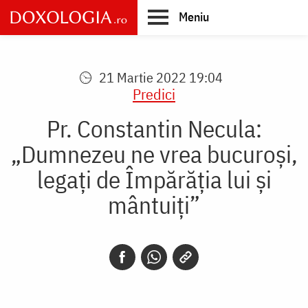
Skip
Meniu
to
main
Main
content
navigation
21 Martie 2022 19:04
Predici
Pr. Constantin Necula:
„Dumnezeu ne vrea bucuroși,
legați de Împărăția lui și
mântuiți”