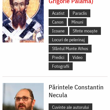
Grigorie Palama)
Acatist
Paraclis
Canon
Minuni
Icoane
Sfinte moaște
Locuri de pelerinaj
Sfântul Munte Athos
Predici
Video
Fotografii
Părintele Constantin
Necula
Cuvinte ale autorului