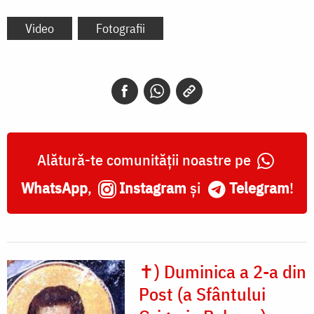
Video
Fotografii
Alătură-te comunității noastre pe
WhatsApp
,
Instagram
și
Telegram
!
✝) Duminica a 2-a din
Post (a Sfântului