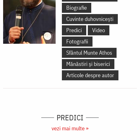
Biografie
Cuvinte duhovnicești
Predici
Video
Fotografii
Sfântul Munte Athos
Mănăstiri și biserici
Articole despre autor
PREDICI
vezi mai multe »