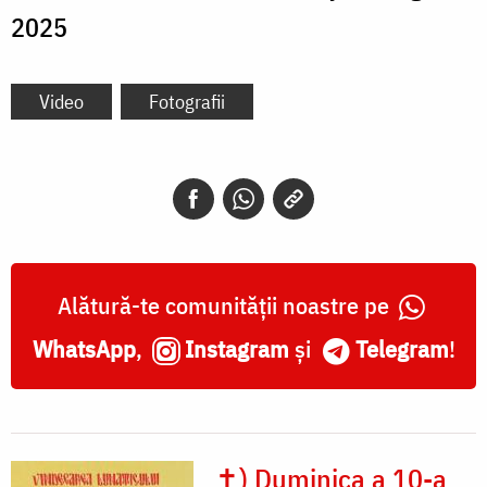
2025
Video
Fotografii
Alătură-te comunității noastre pe
WhatsApp
,
Instagram
și
Telegram
!
✝) Duminica a 10-a