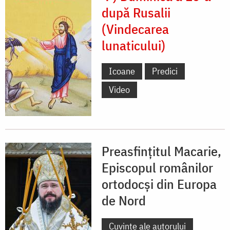
după Rusalii
(Vindecarea
lunaticului)
Icoane
Predici
Video
Preasfințitul Macarie,
Episcopul românilor
ortodocși din Europa
de Nord
Cuvinte ale autorului