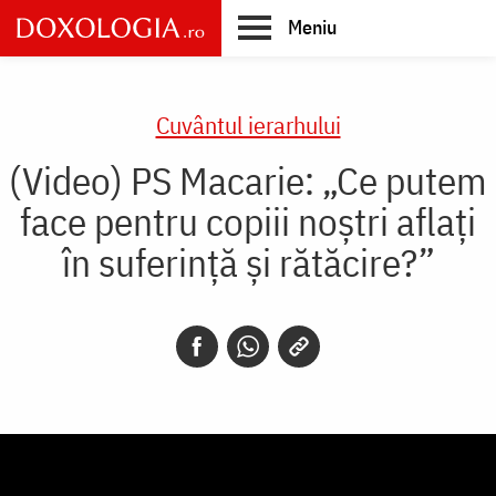
Skip
Meniu
to
main
Main
content
navigation
Cuvântul ierarhului
(Video) PS Macarie: „Ce putem
face pentru copiii noștri aflați
în suferință și rătăcire?”