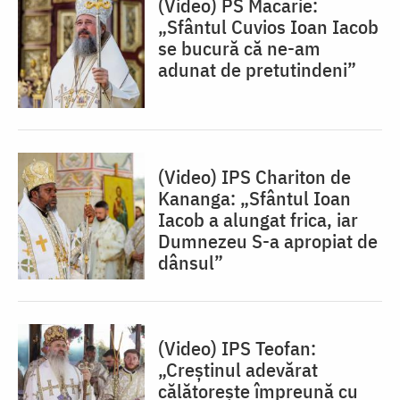
(Video) PS Macarie:
„Sfântul Cuvios Ioan Iacob
se bucură că ne-am
adunat de pretutindeni”
(Video) IPS Chariton de
Kananga: „Sfântul Ioan
Iacob a alungat frica, iar
Dumnezeu S-a apropiat de
dânsul”
(Video) IPS Teofan:
„Creștinul adevărat
călătorește împreună cu