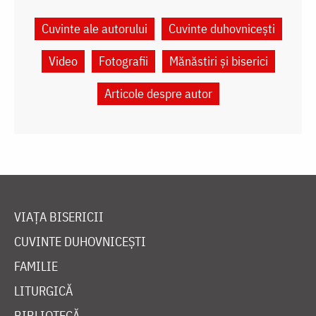
Cuvinte ale autorului
Cuvinte duhovnicești
Video
Fotografii
Mănăstiri și biserici
Articole despre autor
VIAȚA BISERICII
CUVINTE DUHOVNICEȘTI
FAMILIE
LITURGICĂ
BIBLIOTECĂ