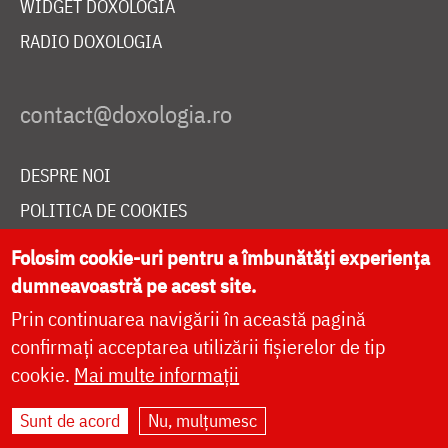
WIDGET DOXOLOGIA
RADIO DOXOLOGIA
DESPRE NOI
POLITICA DE COOKIES
DONEAZĂ ONLINE PENTRU CATEDRALA NAȚIONALĂ
Folosim cookie-uri pentru a îmbunătăți experiența
dumneavoastră pe acest site.
Prin continuarea navigării în această pagină
LIVE
confirmați acceptarea utilizării fișierelor de tip
cookie.
Mai multe informații
Site dezvoltat de
DOXOLOGIA MEDIA
,
Sunt de acord
Nu, mulțumesc
Arhiepiscopia Iașilor | ©
doxologia.ro