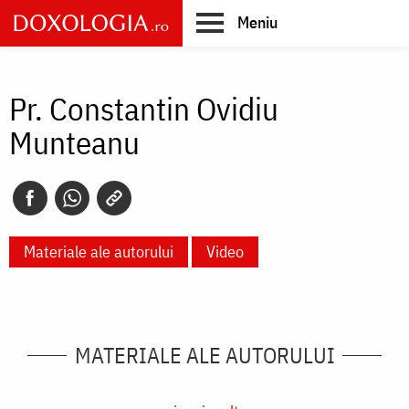
Skip
Meniu
to
main
Main
content
navigation
Pr. Constantin Ovidiu
Munteanu
Materiale ale autorului
Video
MATERIALE ALE AUTORULUI