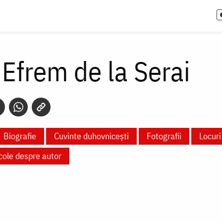
 Efrem de la Serai
Biografie
Cuvinte duhovnicești
Fotografii
Locuri
icole despre autor