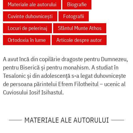
Materiale ale autorului
Biografie
Cuvinte duhovnicești
Fotografii
Locuri de pelerinaj
Sfântul Munte Athos
Ortodoxia în lume
Articole despre autor
A avut încă din copilărie dragoste pentru Dumnezeu,
pentru Biserică și pentru monahism. A studiat în
Tesalonic și din adolescență s-a legat duhovnicește
de persoana părintelui Efrem Filotheitul – ucenic al
Cuviosului Iosif Isihastul.
MATERIALE ALE AUTORULUI