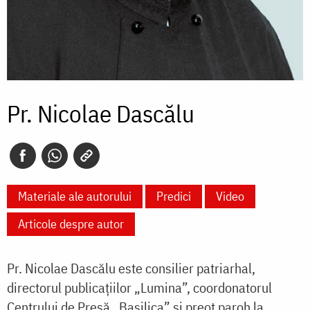
Pr. Nicolae Dascălu
Materiale ale autorului
Predici
Video
Articole despre autor
Pr. Nicolae Dascălu este consilier patriarhal,
directorul publicaţiilor „Lumina”, coordonatorul
Centrului de Presă „Basilica” și preot paroh la