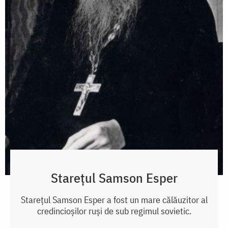
Starețul Samson Esper
Starețul Samson Esper a fost un mare călăuzitor al
credincioșilor ruși de sub regimul sovietic.