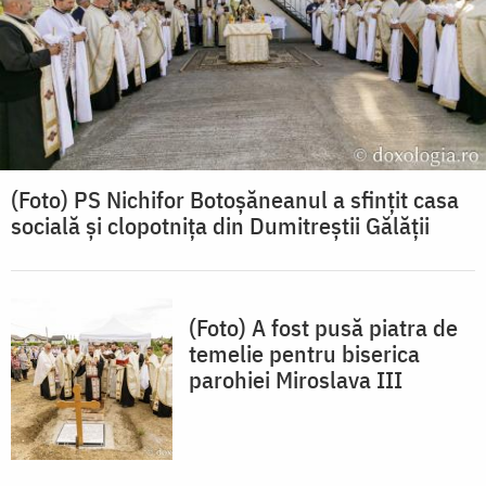
(Foto) PS Nichifor Botoșăneanul a sfințit casa
socială și clopotnița din Dumitreștii Gălății
(Foto) A fost pusă piatra de
temelie pentru biserica
parohiei Miroslava III