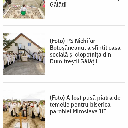
Gălății
(Foto) PS Nichifor
Botoșăneanul a sfințit casa
socială și clopotnița din
Dumitreștii Gălății
(Foto) A fost pusă piatra de
temelie pentru biserica
parohiei Miroslava III