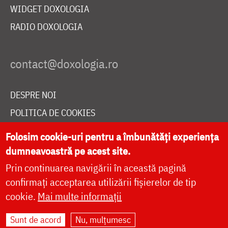
WIDGET DOXOLOGIA
RADIO DOXOLOGIA
DESPRE NOI
POLITICA DE COOKIES
DONEAZĂ ONLINE PENTRU CATEDRALA NAȚIONALĂ
Folosim cookie-uri pentru a îmbunătăți experiența
dumneavoastră pe acest site.
Prin continuarea navigării în această pagină
LIVE
confirmați acceptarea utilizării fișierelor de tip
cookie.
Mai multe informații
Site dezvoltat de
DOXOLOGIA MEDIA
,
Sunt de acord
Nu, mulțumesc