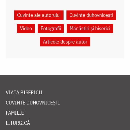
Cuvinte ale autorului
Cuvinte duhovnicești
Video
Fotografii
Mănăstiri și biserici
Articole despre autor
VIAȚA BISERICII
CUVINTE DUHOVNICEȘTI
FAMILIE
LITURGICĂ