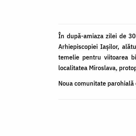
În după-amiaza zilei de 30 
Arhiepiscopiei Iașilor, ală
temelie pentru viitoarea b
localitatea Miroslava, protop
Noua comunitate parohială e