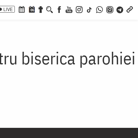
LIVE
06
tru biserica parohiei