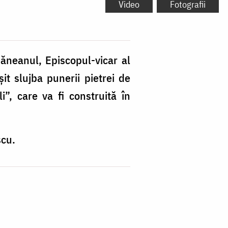
Video
Fotografii
șăneanul, Episcopul-vicar al
it slujba punerii pietrei de
”, care va fi construită în
scu.