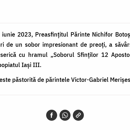
iunie 2023, Preasfințitul Părinte Nichifor Boto
turi de un sobor impresionant de preoți, a săvârș
iserică cu hramul „Soborul Sfinților 12 Apostoli
opiatul Iași III.
ste păstorită de părintele Victor-Gabriel Merișe