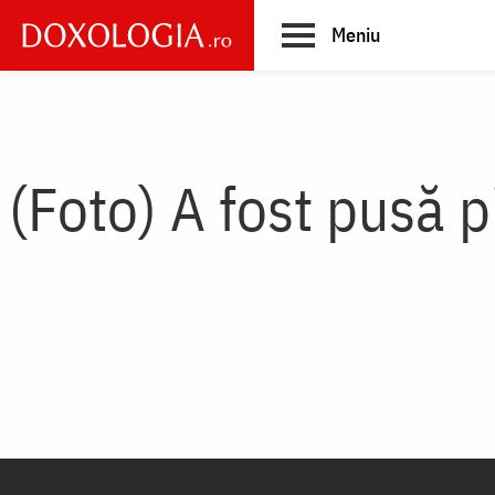
Skip
Meniu
to
main
Main
content
navigation
(Foto) A fost pusă p