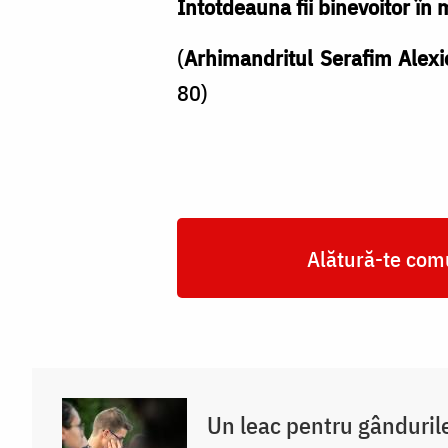
Întotdeauna fii binevoitor în
(
Arhimandritul Serafim Alexi
80)
Alătură-te comu
Un leac pentru gânduril