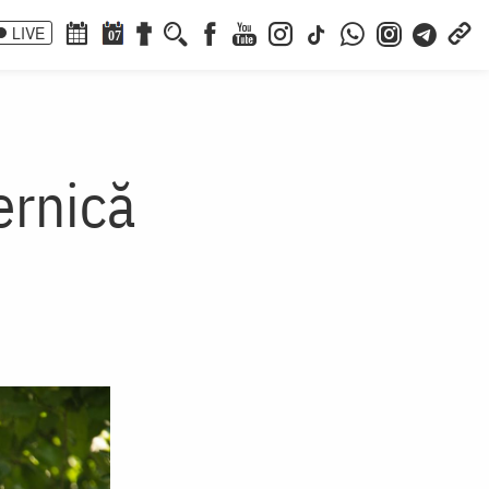
LIVE
07
ernică