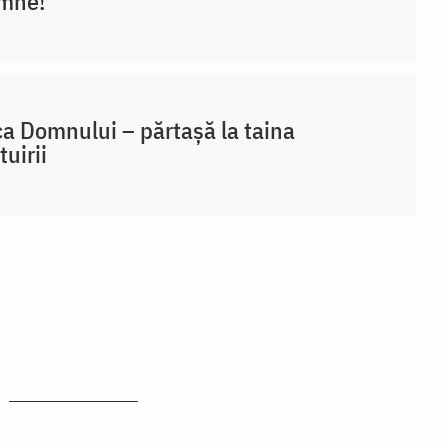
mne!”
a Domnului – părtașă la taina
uirii