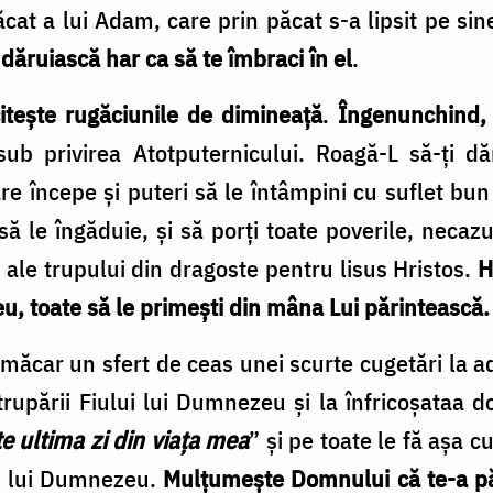
cat a lui Adam, care prin păcat s-a lipsit pe sin
dăruiască har ca să te îmbraci în el
.
iteşte rugăciunile de dimineaţă
.
Îngenunchind, r
 sub privirea Atotputernicului. Roagă-L să-ţi d
e începe şi puteri să le întâmpini cu suflet bun
să le îngăduie, şi să porţi toate poverile, necazur
şi ale trupului din dragoste pentru lisus Hristos.
H
, toate să le primeşti din mâna Lui părintească.
 măcar un sfert de ceas unei scurte cugetări la a
rupării Fiului lui Dumnezeu şi la înfricoşataa dou
e ultima zi din viaţa mea
” şi pe toate le fă aşa c
ţii lui Dumnezeu.
Mulţumeşte Domnului că te-a păz