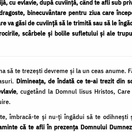
ă, cu evlavie, după cuviinţă, când te afli sub pr
 dragoste, binecuvântare pentru ziua care începe
e va găsi de cuviinţă să le trimită sau să le îngăd
ocirile, scârbele şi bolile sufletului şi ale tru
una să te trezeşti devreme şi la un ceas anume. F
asuri.
Dimineaţa, de îndată ce te-ai trezit din s
vlavie
, cugetând la Domnul lisus Hristos, Care a
ire.
te, îmbracă-te şi nu-ţi îngădui să te odihneşti 
aminte că te afli în prezenţa Domnului Dumneze