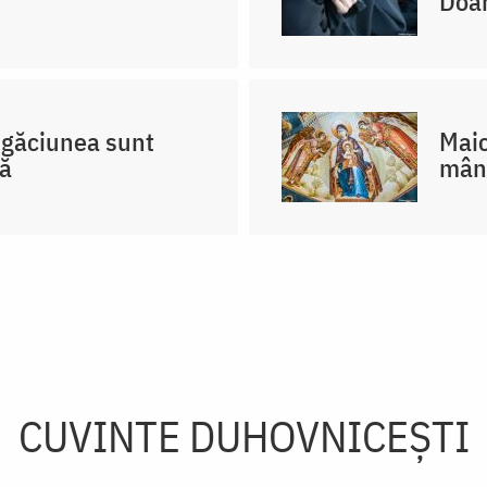
Doa
rugăciunea sunt
Maic
că
mânt
CUVINTE DUHOVNICEȘTI