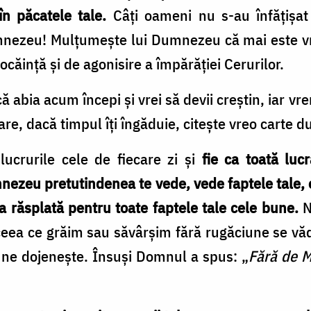
în păcatele tale.
Câţi oameni nu s-au înfăţişat
Dumnezeu! Mulţumeşte lui Dumnezeu că mai este v
ocăinţă şi de agonisire a împărăţiei Cerurilor.
, că abia acum începi şi vrei să devii creştin, iar
are, dacă timpul îţi îngăduie, citeşte vreo carte 
ucrurile cele de fiecare zi şi
fie ca toată lucr
ezeu pretutindenea te vede, vede faptele tale, oc
a da răsplată pentru toate faptele tale cele bune.
N
eea ce grăim sau săvârşim fără rugăciune se văd
t ne dojeneşte. Însuşi Domnul a spus: „
Fără de M