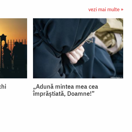
vezi mai multe »
chi
„Adună mintea mea cea
împrăștiată, Doamne!”