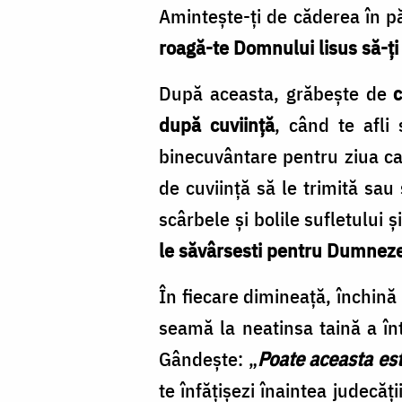
Aminteşte-ţi de căderea în pă
roagă-te Domnului lisus să-ţi 
După aceasta, grăbeşte de
c
după cuviinţă
, când te afli
binecuvântare pentru ziua car
de cuviinţă să le trimită sau 
scârbele şi bolile sufletului 
le săvârsesti pentru Dumnezeu
În fiecare dimineaţă, închină
seamă la neatinsa taină a înt
Gândeşte: „
Poate aceasta est
te înfăţişezi înaintea judecă