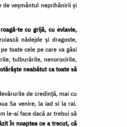
e de veşmântul neprihănirii şi
oagă-te cu grijă, cu evlavie,
ăruiască nădejde şi dragoste,
 pe toate cele pe care va găsi
ile, tulburările, nenorocirile,
otărăşte neabătut ca toate să
devărurile de credinţă, mai cu
a Sa venire, la iad si la rai.
um le-ai face dacă ar trebui să
it în noaptea ce a trecut, că