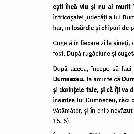
eşti încă viu şi nu ai murit 
înfricoşatei judecăţi a lui 
har, milosârdie şi chipuri de p
Cugetă în fiecare zi la sineţi
fost. După rugăciune şi cuget
După aceea, începe să faci l
Dumnezeu.
Ia aminte că
Dumn
şi dorinţele tale, şi că îţi v
înaintea lui Dumnezeu, căci c
vătămător, şi în chip nevăzu
15, 5).