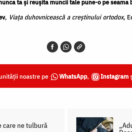
 munca ta şi reuşita muncii tale pune-o pe seama
ev
,
Viața duhovnicească a creștinului ortodox
, E
nității noastre pe
WhatsApp
,
Instagram
e care ne tulbură
„Adu