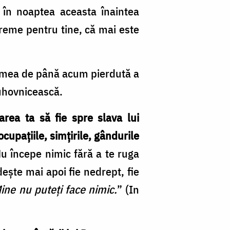
 în noaptea aceasta înaintea
reme pentru tine, că mai este
 vremea de până acum pierdută a
duhovnicească.
area ta să fie spre slava lui
upaţiile, simţirile, gândurile
u începe nimic fără a te ruga
eşte mai apoi fie nedrept, fie
ine nu puteţi face nimic.
” (In