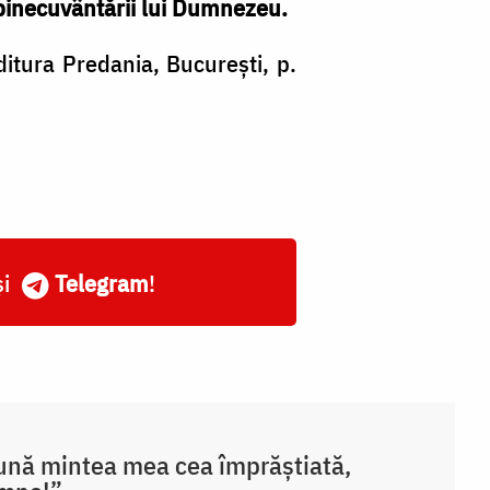
 binecuvântării lui Dumnezeu.
ditura Predania, București, p.
și
Telegram
!
nă mintea mea cea împrăștiată,