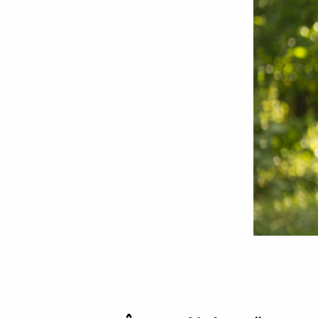
Foto:
Oana
Nechifor