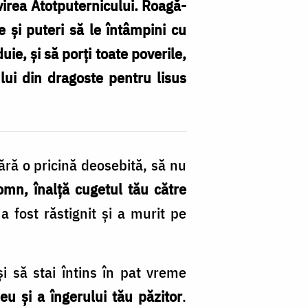
ivirea Atotputernicului. Roagă-
 şi puteri să le întâmpini cu
uie, şi să porţi toate poverile,
pului din dragoste pentru lisus
ără o pricină deosebită, să nu
omn, înalţă cugetul tău către
 fost răstignit şi a murit pe
şi să stai întins în pat vreme
u şi a îngerului tău păzitor
.