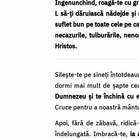
Îngenunchind, roagă-te cu grij
L să-ţi dăruiască nădejde şi
suflet bun pe toate cele pe car
necazurile, tulburările, nenor
Hristos.
Sileşte-te pe sineţi întotdea
dormi mai mult de şapte ce
Dumnezeu şi te închină cu e
Cruce pentru a noastră mântu
Apoi, fără de zăbavă, ridică-
îndelungată. Imbracă-te,
ia 