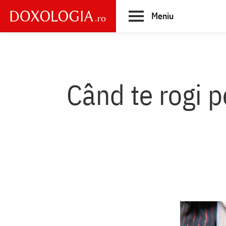
Skip
Meniu
to
main
Main
content
navigation
Când te rogi p