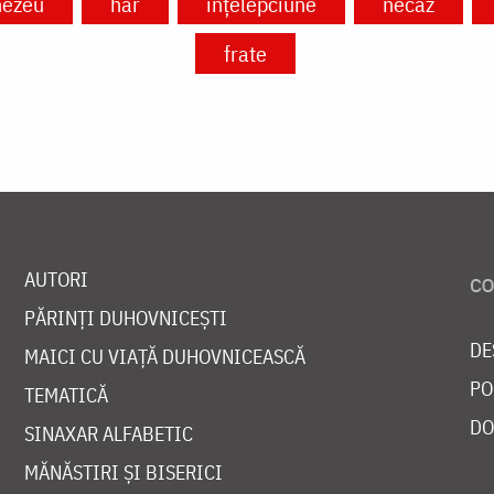
ezeu
har
înțelepciune
necaz
frate
AUTORI
PĂRINȚI DUHOVNICEȘTI
DE
MAICI CU VIAȚĂ DUHOVNICEASCĂ
PO
TEMATICĂ
DO
SINAXAR ALFABETIC
MĂNĂSTIRI ȘI BISERICI