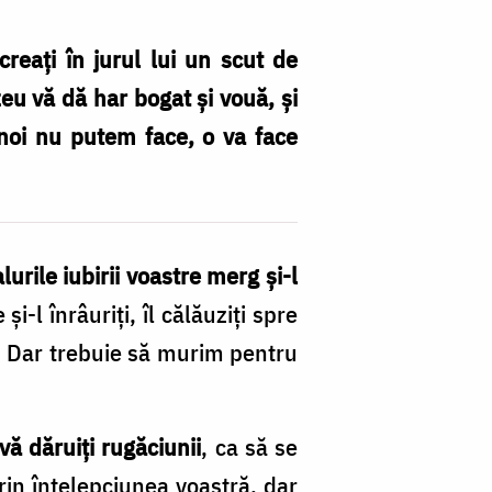
creaţi în jurul lui un scut de
zeu vă dă har bogat şi vouă, şi
noi nu putem face, o va face
lurile iubirii voastre merg şi-l
şi-l înrâuriţi, îl călăuziţi spre
. Dar trebuie să murim pentru
vă dăruiţi rugăciunii
, ca să se
rin înţelepciunea voastră, dar