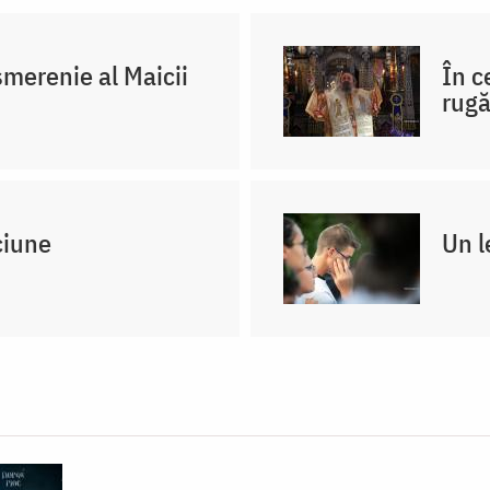
merenie al Maicii
În c
rug
ciune
Un l