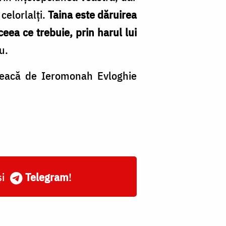
celorlalţi.
Taina este dăruirea
eea ce trebuie, prin harul lui
u.
reacă de Ieromonah Evloghie
și
Telegram
!