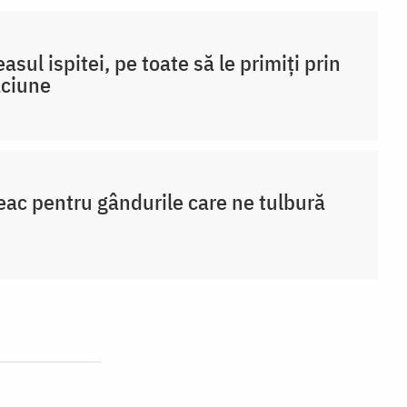
easul ispitei, pe toate să le primiți prin
ăciune
eac pentru gândurile care ne tulbură