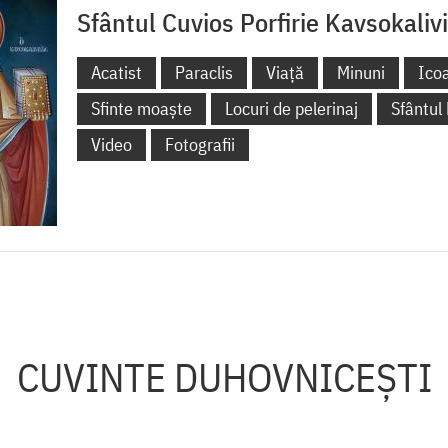
Sfântul Cuvios Porfirie Kavsokalivi
Acatist
Paraclis
Viață
Minuni
Ico
Sfinte moaște
Locuri de pelerinaj
Sfântul
Video
Fotografii
CUVINTE DUHOVNICEȘTI