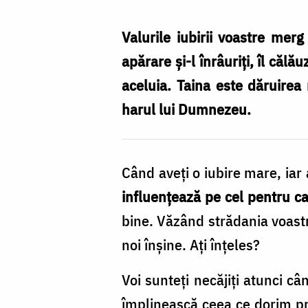
Nechifor
Valurile iubirii voastre merg
apărare şi-l înrâuriţi, îl căl
aceluia. Taina este dăruire
harul lui Dumnezeu.
Când aveţi o iubire mare, iar
influenţează pe cel pentru ca
bine. Văzând strădania voast
noi înşine. Aţi înţeles?
Voi sunteţi necăjiţi atunci câ
împlinească ceea ce dorim pri