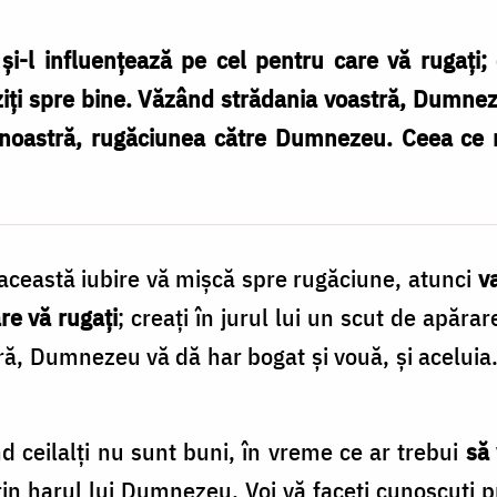
 şi-l influenţează pe cel pentru care vă rugaţi; 
ăuziţi spre bine. Văzând strădania voastră, Dumne
a noastră, rugăciunea către Dumnezeu. Ceea ce 
 această iubire vă mişcă spre rugăciune, atunci
va
re vă rugaţi
; creaţi în jurul lui un scut de apărare 
ră, Dumnezeu vă dă har bogat şi vouă, şi aceluia
nd ceilalţi nu sunt buni, în vreme ce ar trebui
să 
n harul lui Dumnezeu. Voi vă faceţi cunoscuţi p