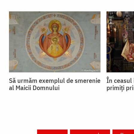
Să urmăm exemplul de smerenie
În ceasul 
al Maicii Domnului
primiți pr