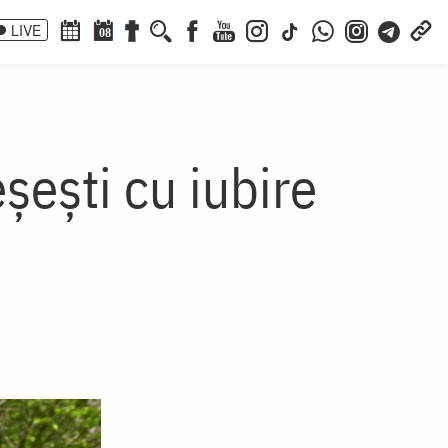
LIVE
08
șești cu iubire