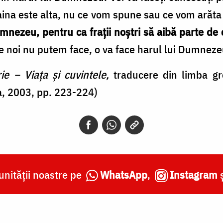
Taina este alta, nu ce vom spune sau ce vom arăta 
nezeu, pentru ca fraţii noştri să aibă parte de c
ce noi nu putem face, o va face harul lui Dumneze
rie – Viaţa şi cuvintele,
traducere din limba g
, 2003, pp. 223-224)
nității noastre pe
WhatsApp
,
Instagram