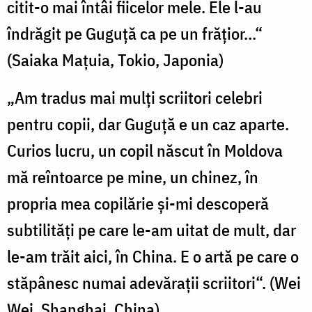
citit-o mai întâi fiicelor mele. Ele l-au
îndrăgit pe Guguţă ca pe un frăţior...“
(Saiaka Maţuia, Tokio, Japonia)
„Am tradus mai mulţi scriitori celebri
pentru copii, dar Guguţă e un caz aparte.
Curios lucru, un copil născut în Moldova
mă reîntoarce pe mine, un chinez, în
propria mea copilărie şi-mi descoperă
subtilităţi pe care le-am uitat de mult, dar
le-am trăit aici, în China. E o artă pe care o
stăpânesc numai adevăraţii scriitori“. (Wei
Wei, Shanghai, China)