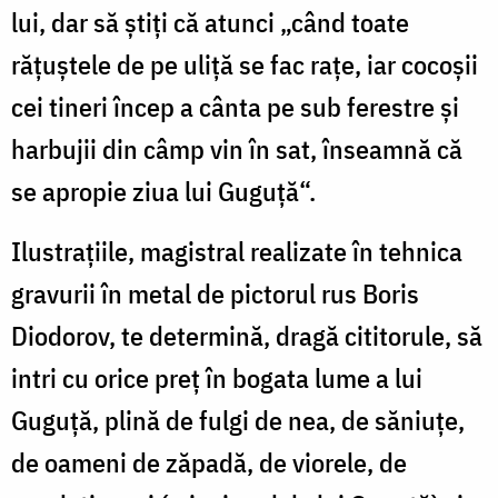
lui, dar să ştiţi că atunci „când toate
răţuştele de pe uliţă se fac raţe, iar cocoşii
cei tineri încep a cânta pe sub ferestre şi
harbujii din câmp vin în sat, înseamnă că
se apropie ziua lui Guguţă“.
Ilustraţiile, magistral realizate în tehnica
gravurii în metal de pictorul rus Boris
Diodorov, te determină, dragă cititorule, să
intri cu orice preţ în bogata lume a lui
Guguţă, plină de fulgi de nea, de săniuţe,
de oameni de zăpadă, de viorele, de