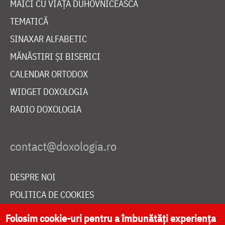
MAICI CU VIAȚĂ DUHOVNICEASCĂ
TEMATICĂ
SINAXAR ALFABETIC
MĂNĂSTIRI ȘI BISERICI
CALENDAR ORTODOX
WIDGET DOXOLOGIA
RADIO DOXOLOGIA
DESPRE NOI
POLITICA DE COOKIES
DONEAZĂ ONLINE PENTRU CATEDRALA NAȚIONALĂ
Folosim cookie-uri pentru a îmbunătăți experiența