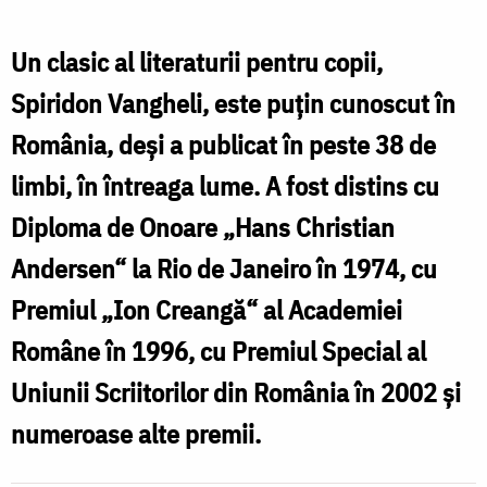
magistral
realizate
Un clasic al literaturii pentru copii,
în
Spiridon Vangheli, este puţin cunoscut în
tehnica
România, deşi a publicat în peste 38 de
gravurii
limbi, în întreaga lume. A fost distins cu
în
Diploma de Onoare „Hans Christian
metal
Andersen“ la Rio de Janeiro în 1974, cu
de
Premiul „Ion Creangă“ al Academiei
pictorul
Române în 1996, cu Premiul Special al
rus
Uniunii Scriitorilor din România în 2002 şi
Boris
numeroase alte premii.
Diodorov