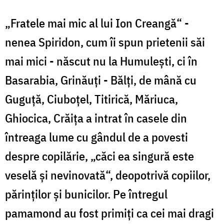
„Fratele mai mic al lui Ion Creangă“ -
nenea Spiridon, cum îi spun prietenii săi
mai mici - născut nu la Humuleşti, ci în
Basarabia, Grinăuţi - Bălţi, de mână cu
Guguţă, Ciuboţel, Titirică, Măriuca,
Ghiocica, Crăiţa a intrat în casele din
întreaga lume cu gândul de a povesti
despre copilărie, „căci ea singură este
veselă şi nevinovată“, deopotrivă copiilor,
părinţilor şi bunicilor. Pe întregul
pamamond au fost primiţi ca cei mai dragi