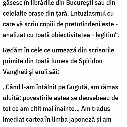
găsesc în librăriile din Bucureşti sau din
celelalte oraşe din ţară. Entuziasmul cu
care vă scriu copiii de pretutindeni este -
analizat cu toată obiectivitatea - legitim“.
Redăm în cele ce urmează din scrisorile
primite din toată lumea de Spiridon
Vangheli şi eroii săi:
„Când l-am întâlnit pe Guguţă, am rămas
uluită: povestirile astea se deosebeau de
tot ce am citit mai înainte... Am tradus
imediat cartea în limba japoneză şi am