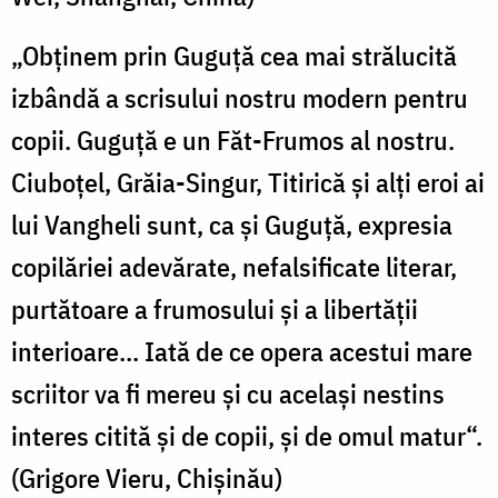
„Obţinem prin Guguţă cea mai strălucită
izbândă a scrisului nostru modern pentru
copii. Guguţă e un Făt-Frumos al nostru.
Ciuboţel, Grăia-Singur, Titirică şi alţi eroi ai
lui Vangheli sunt, ca şi Guguţă, expresia
copilăriei adevărate, nefalsificate literar,
purtătoare a frumosului şi a libertăţii
interioare... Iată de ce opera acestui mare
scriitor va fi mereu şi cu acelaşi nestins
interes citită şi de copii, şi de omul matur“.
(Grigore Vieru, Chişinău)