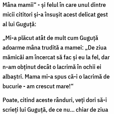
Mâna mamii“ - şi felul în care unul dintre
micii cititori şi-a însuşit acest delicat gest
al lui Guguţă:
„Mi-a plăcut atât de mult cum Guguţă
adoarme mâna trudită a mamei: „De ziua
mămicăi am încercat să fac şi eu la fel, dar
n-am obţinut decât o lacrimă în ochii ei
albaştri. Mama mi-a spus că-i o lacrimă de
bucurie - am crescut mare!“
Poate, citind aceste rânduri, veţi dori să-i
scrieţi lui Guguţă, de ce nu... chiar de ziua