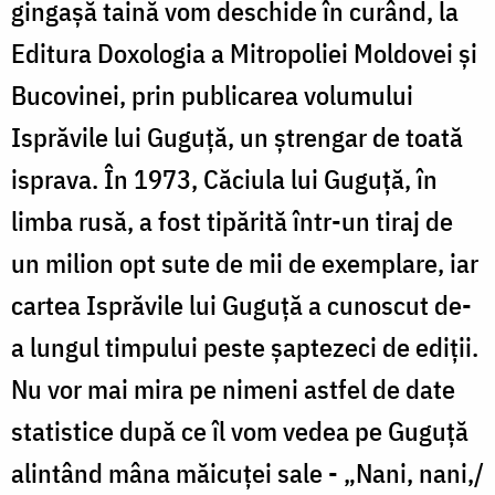
gingaşă taină vom deschide în curând, la
Editura Doxologia a Mitropoliei Moldovei şi
Bucovinei, prin publicarea volumului
Isprăvile lui Guguţă, un ştrengar de toată
isprava. În 1973, Căciula lui Guguţă, în
limba rusă, a fost tipărită într-un tiraj de
un milion opt sute de mii de exemplare, iar
cartea Isprăvile lui Guguţă a cunoscut de-
a lungul timpului peste şaptezeci de ediţii.
Nu vor mai mira pe nimeni astfel de date
statistice după ce îl vom vedea pe Guguţă
alintând mâna măicuţei sale - „Nani, nani,/