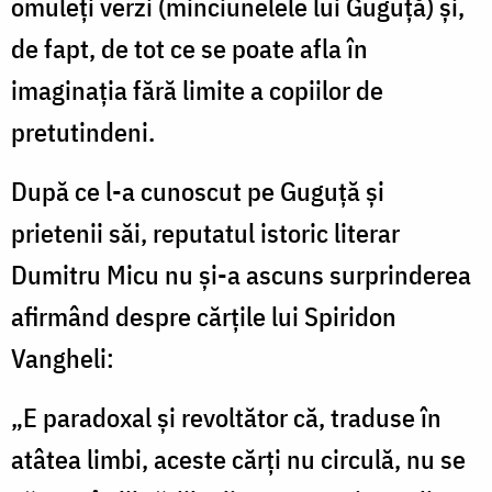
omuleţi verzi (minciunelele lui Guguţă) şi,
de fapt, de tot ce se poate afla în
imaginaţia fără limite a copiilor de
pretutindeni.
După ce l-a cunoscut pe Guguţă şi
prietenii săi, reputatul istoric literar
Dumitru Micu nu şi-a ascuns surprinderea
afirmând despre cărţile lui Spiridon
Vangheli:
„E paradoxal şi revoltător că, traduse în
atâtea limbi, aceste cărţi nu circulă, nu se