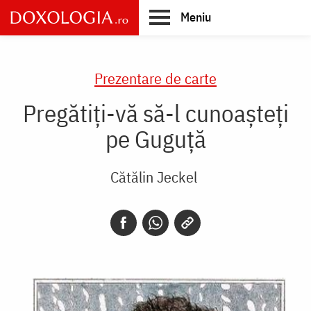
Skip
Meniu
to
main
Main
content
navigation
Prezentare de carte
Pregătiţi-vă să-l cunoaşteţi
pe Guguţă
Cătălin Jeckel