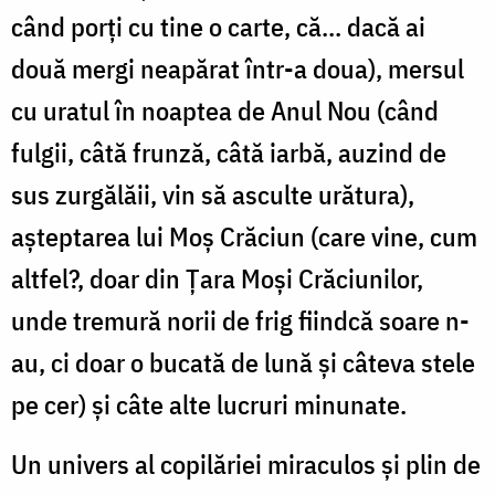
când porţi cu tine o carte, că... dacă ai
două mergi neapărat într-a doua), mersul
cu uratul în noaptea de Anul Nou (când
fulgii, câtă frunză, câtă iarbă, auzind de
sus zurgălăii, vin să asculte urătura),
aşteptarea lui Moş Crăciun (care vine, cum
altfel?, doar din Ţara Moşi Crăciunilor,
unde tremură norii de frig fiindcă soare n-
au, ci doar o bucată de lună şi câteva stele
pe cer) şi câte alte lucruri minunate.
Un univers al copilăriei miraculos şi plin de