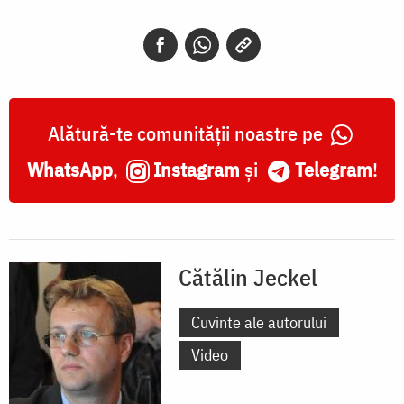
Alătură-te comunității noastre pe
WhatsApp
,
Instagram
și
Telegram
!
Cătălin Jeckel
Cuvinte ale autorului
Video