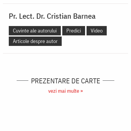
Predici
Video
Fotografii
Sfântul Munte Athos
Mănăstiri și biserici
Articole despre autor
Pr. Lect. Dr. Cristian Barnea
Cuvinte ale autorului
Predici
Video
Articole despre autor
PREZENTARE DE CARTE
vezi mai multe »