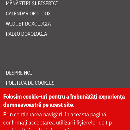
MAICI CU VIAȚĂ DUHOVNICEASCĂ
TEMATICĂ
SINAXAR ALFABETIC
MĂNĂSTIRI ȘI BISERICI
CALENDAR ORTODOX
WIDGET DOXOLOGIA
RADIO DOXOLOGIA
Folosim cookie-uri pentru a îmbunătăți experiența
DESPRE NOI
dumneavoastră pe acest site.
POLITICA DE COOKIES
Prin continuarea navigării în această pagină
confirmați acceptarea utilizării fișierelor de tip
DONEAZĂ ONLINE PENTRU CATEDRALA NAȚIONALĂ