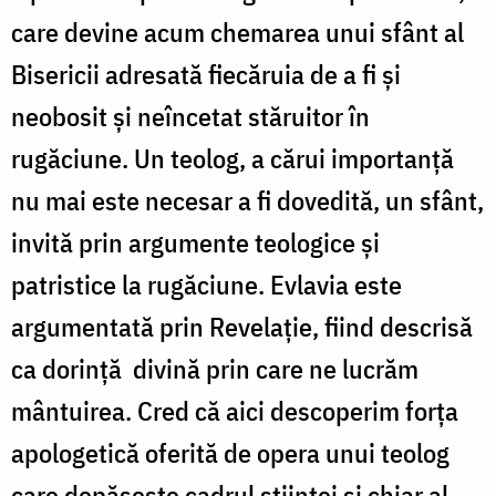
care devine acum chemarea unui sfânt al
Bisericii adresată fiecăruia de a fi și
neobosit și neîncetat stăruitor în
rugăciune. Un teolog, a cărui importanță
nu mai este necesar a fi dovedită, un sfânt,
invită prin argumente teologice și
patristice la rugăciune. Evlavia este
argumentată prin Revelație, fiind descrisă
ca dorință
divină prin care ne lucrăm
mântuirea. Cred că aici descoperim forța
apologetică oferită de opera unui teolog
care depășește cadrul științei și chiar al