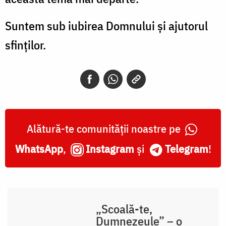
Suntem sub iubirea Domnului și ajutorul
sfinților.
Alătură-te comunității noastre pe
WhatsApp
,
Instagram
și
Telegram
!
„Scoală-te,
Dumnezeule” – o