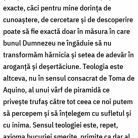
exacte, căci pentru mine dorința de
cunoaștere, de cercetare și de descoperire
poate să fie exactă doar în măsura în care
bunul Dumnezeu ne îngăduie să nu
transformăm hărnicia și setea de adevăr în
aroganță și deșertăciune. Teologia este
altceva, nu în sensul consacrat de Toma de
Aquino, al unui vârf de piramidă ce
privește trufaș către tot ceea ce noi putem
să percepem și să înțelegem cu sufletul și
cu inima. Sensul teologiei este, repet,
axioma bucuriei smerite, primite ca dar al