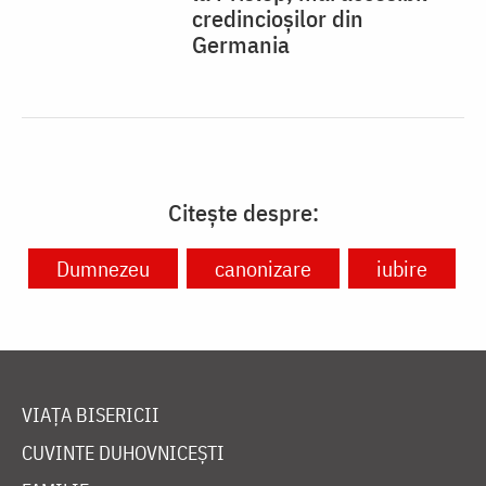
Sfântul Cuvios Arsenie de
la Prislop, mai accesibil
credincioșilor din
Germania
Citește despre:
Dumnezeu
canonizare
iubire