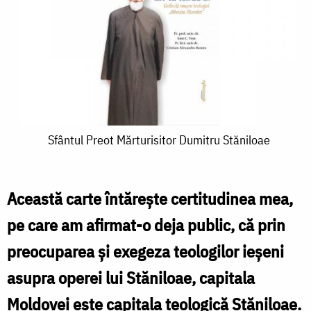
Sfântul
Sfântul Preot Mărturisitor Dumitru Stăniloae
Preot
Mărturisitor
Această carte întărește certitudinea mea,
Dumitru
pe care am afirmat-o deja public, că prin
Stăniloae
preocuparea și exegeza teologilor ieșeni
asupra operei lui Stăniloae, capitala
Moldovei este capitala teologică Stăniloae.