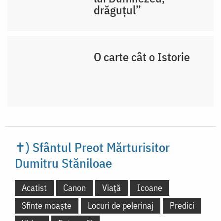
drăguțul”
O carte cât o Istorie
✝) Sfântul Preot
Mărturisitor Dumitru
Stăniloae
Acatist
Canon
Viață