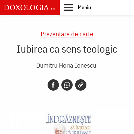
Skip
Meniu
to
main
Main
content
navigation
Prezentare de carte
Iubirea ca sens teologic
Dumitru Horia Ionescu