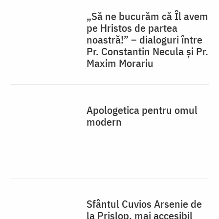
Sfânta Teodora de la Sihla – model de viaţă
creştină pentru micii cititori
„Să ne bucurăm că Îl avem
pe Hristos de partea
noastră!” – dialoguri între
Pr. Constantin Necula și Pr.
Maxim Morariu
Apologetica pentru omul
modern