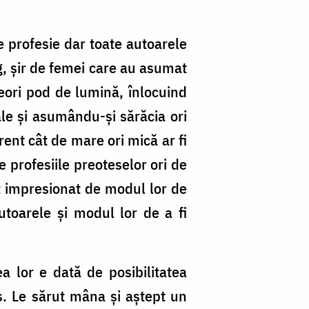
e profesie dar toate autoarele
g, șir de femei care au asumat
eori pod de lumină, înlocuind
ale și asumându-și sărăcia ori
ferent cât de mare ori mică ar fi
 profesiile preoteselor ori de
t impresionat de modul lor de
utoarele și modul lor de a fi
a lor e dată de posibilitatea
s. Le sărut mâna și aștept un