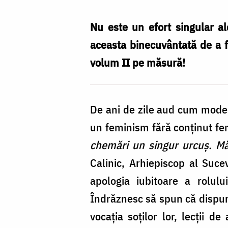
chemări
un
Nu este un efort singular al
singur
aceasta binecuvântată de a f
urcuș.
volum II pe măsură!
Mărturisiri”
De ani de zile aud cum moder
un feminism fără conținut fem
chemări un singur urcuș. Măr
Calinic, Arhiepiscop al Suc
apologia iubitoare a rolulu
Îndrăznesc să spun că dispun
vocația soților lor, lecții d