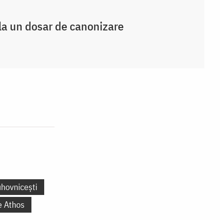
 la un dosar de canonizare
uhovnicești
e Athos