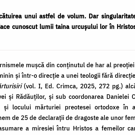
cătuirea unui astfel de volum. Dar singularitate
ace cunoscut lumii taina urcușului lor în Hristo
nismele mușcă din conținutul de har al preoției
inin și într-o direcție a unei teologii fără direc
turisiri
(vol. I, Ed. Crimca, 2025, 272 pg.) al
evei și Rădăuților, și sub coordonarea Danielei
i și locului mărturiei preotesei ortodoxe în ar
em de 25 de declarații de dragoste ale unor feme
e asumare a miresiei întru Hristos a femeilor ca