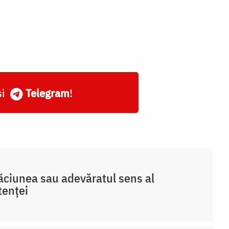
și
Telegram
!
ciunea sau adevăratul sens al
tenței