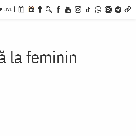
LIVE
08
ă la feminin