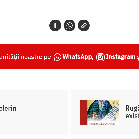
nității noastre pe
WhatsApp
,
Instagram
elerin
Rugă
exis