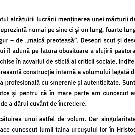
ul alcătuirii lucrării menținerea unei mărturii d
eprezintă numai pe sine ci și un lung, foarte lun
igur – de „maică preoteasă”. Deseori scut și des
ui îl adună pe latura obositoare a slujirii pastor
chise în acvariul de sticlă al criticii sociale, indi
resantă construcție internă a volumului legată de
a profesională cu smerenie și autenticitate. Sun
istos și pentru că în mare parte am cunoscut a
r de a dărui cuvânt de încredere.
cătuirea unui astfel de volum. Dar singularitate
ace cunoscut lumii taina urcușului lor în Hristo