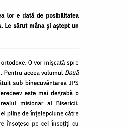
a lor e dată de posibilitatea
s. Le sărut mâna și aștept un
 ortodoxe. O vor mișcată spre
ție. Pentru aceea volumul
Două
cătuit sub binecuvântarea IPS
 Ceredeev este mai degrabă o
ealul misionar al Bisericii.
i pline de înțelepciune către
re însoțesc pe cei însoțiți cu