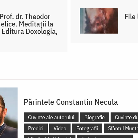
Prof. dr. Theodor
File
lice. Meditații la
 Editura Doxologia,
Părintele Constantin Necula
Cuvinte ale autorului
Biografie
Cuvinte d
Predici
Video
Fotografii
Sfântul Munt