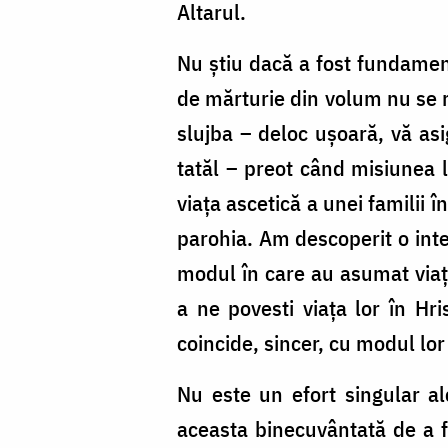
Altarul.
Nu știu dacă a fost fundament
de mărturie din volum nu se r
slujba – deloc ușoară, vă as
tatăl – preot când misiunea l
viața ascetică a unei familii în
parohia. Am descoperit o inte
modul în care au asumat viaț
a ne povesti viața lor în Hr
coincide, sincer, cu modul lo
Nu este un efort singular al
aceasta binecuvântată de a f