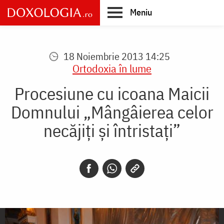
Skip
Meniu
to
main
Main
content
navigation
18 Noiembrie 2013 14:25
Ortodoxia în lume
Procesiune cu icoana Maicii
Domnului „Mângâierea celor
necăjiți și întristați”