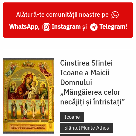
celor
Alătură-te comunității noastre pe
necăjiți
WhatsApp
,
Instagram
și
Telegram
!
și
întristați”
Cinstirea Sfintei
Icoane a Maicii
Domnului
„Mângâierea celor
necăjiți și întristați”
Icoane
Sfântul Munte Athos