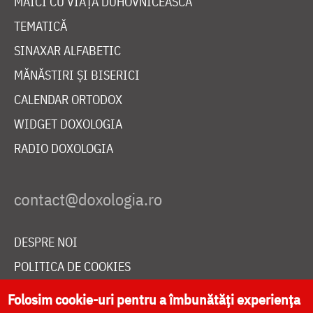
MAICI CU VIAȚĂ DUHOVNICEASCĂ
TEMATICĂ
SINAXAR ALFABETIC
MĂNĂSTIRI ȘI BISERICI
CALENDAR ORTODOX
WIDGET DOXOLOGIA
RADIO DOXOLOGIA
DESPRE NOI
POLITICA DE COOKIES
DONEAZĂ ONLINE PENTRU CATEDRALA NAȚIONALĂ
Folosim cookie-uri pentru a îmbunătăți experiența