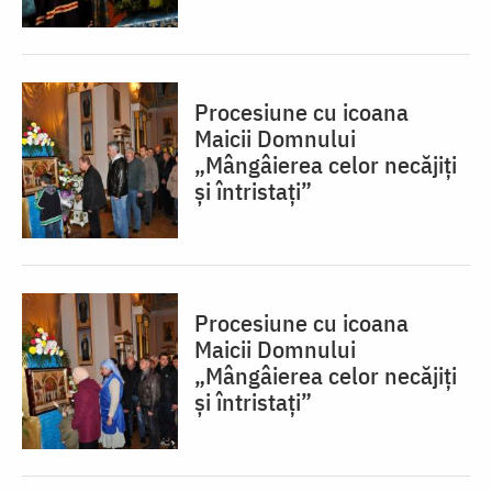
Procesiune cu icoana
Maicii Domnului
„Mângâierea celor necăjiți
și întristați”
Procesiune cu icoana
Maicii Domnului
„Mângâierea celor necăjiți
și întristați”