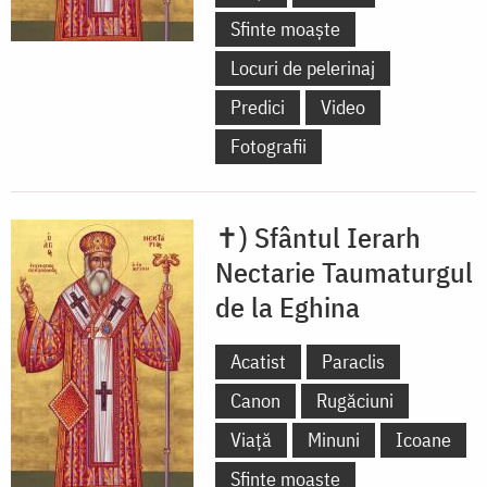
Sfinte moaște
Locuri de pelerinaj
Predici
Video
Fotografii
✝) Sfântul Ierarh
Nectarie Taumaturgul
de la Eghina
Acatist
Paraclis
Canon
Rugăciuni
Viață
Minuni
Icoane
Sfinte moaște