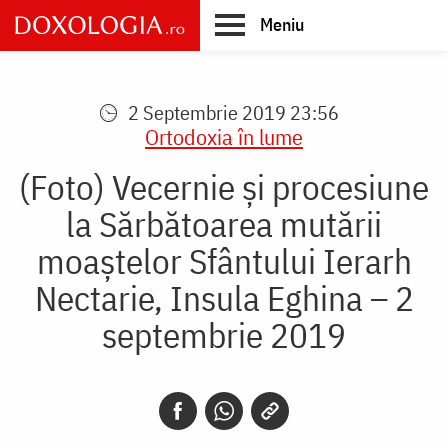
Skip
Meniu
to
main
Main
content
navigation
2 Septembrie 2019 23:56
Ortodoxia în lume
(Foto) Vecernie și procesiune
la Sărbătoarea mutării
moaștelor Sfântului Ierarh
Nectarie, Insula Eghina – 2
septembrie 2019