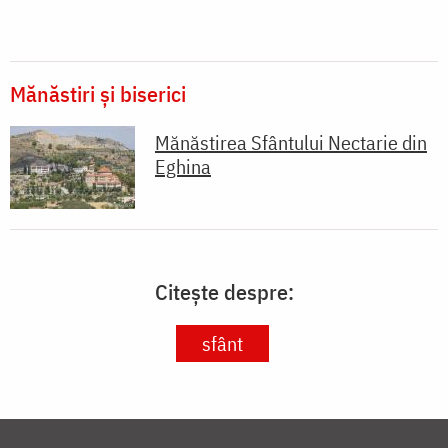
Mănăstiri și biserici
Mănăstirea Sfântului Nectarie din
Eghina
Citește despre:
sfânt