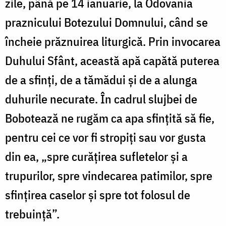
zile, până pe 14 ianuarie, la Odovania
praznicului Botezului Domnului, când se
încheie prăznuirea liturgică. Prin invocarea
Duhului Sfânt, această apă capătă puterea
de a sfinți, de a tămădui și de a alunga
duhurile necurate. În cadrul slujbei de
Bobotează ne rugăm ca apa sfinţită să fie,
pentru cei ce vor fi stropiţi sau vor gusta
din ea, „spre curăţirea sufletelor şi a
trupurilor, spre vindecarea patimilor, spre
sfinţirea caselor şi spre tot folosul de
trebuinţă”.