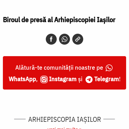
Biroul de presă al Arhiepiscopiei Iaşilor
Alătură-te comunității noastre pe
WhatsApp
,
Instagram
și
Telegram
!
ARHIEPISCOPIA IAŞILOR