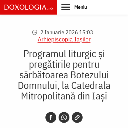
Skip
Meniu
to
main
Main
content
navigation
2 Ianuarie 2026 15:03
Arhiepiscopia Iaşilor
Programul liturgic şi
pregătirile pentru
sărbătoarea Botezului
Domnului, la Catedrala
Mitropolitană din Iaşi