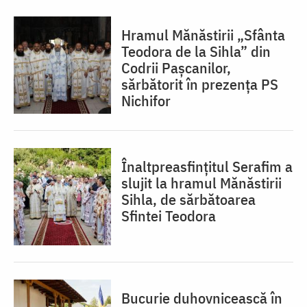
Hramul Mănăstirii „Sfânta
Teodora de la Sihla” din
Codrii Pașcanilor,
sărbătorit în prezența PS
Nichifor
Înaltpreasfințitul Serafim a
slujit la hramul Mănăstirii
Sihla, de sărbătoarea
Sfintei Teodora
Bucurie duhovnicească în