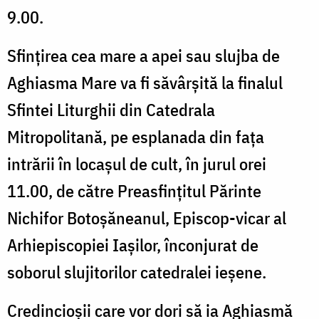
9.00.
Sfințirea cea mare a apei sau slujba de
Aghiasma Mare va fi săvârşită la finalul
Sfintei Liturghii din Catedrala
Mitropolitană, pe esplanada din fața
intrării în locașul de cult, în jurul orei
11.00, de către Preasfinţitul Părinte
Nichifor Botoşăneanul, Episcop-vicar al
Arhiepiscopiei Iaşilor, înconjurat de
soborul slujitorilor catedralei ieşene.
Credincioşii care vor dori să ia Aghiasmă