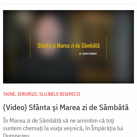
TAINE, IERURGII, SLUJBELE BISERICII
(Video) Sfânta și Marea zi de Sâmbătă
În Marea zi de Sâmbătă să ne amintim că toți
suntem chemați la viața veșnică, în Împărăția lui
Dumnezeu.