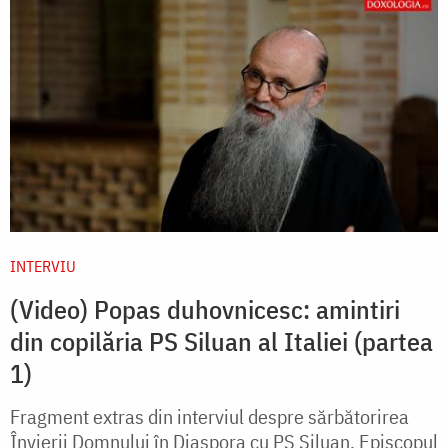
INTERVIU
(Video) Popas duhovnicesc: amintiri
din copilăria PS Siluan al Italiei (partea
1)
Fragment extras din interviul despre sărbătorirea
Învierii Domnului în Diaspora cu PS Siluan, Episcopul