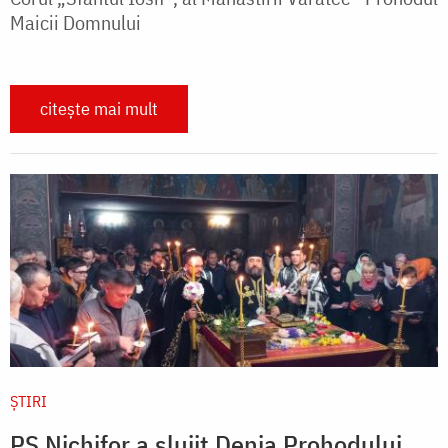
Maicii Domnului
citește mai mult
ȘTIRI
PS Nichifor a slujit Denia Prohodului