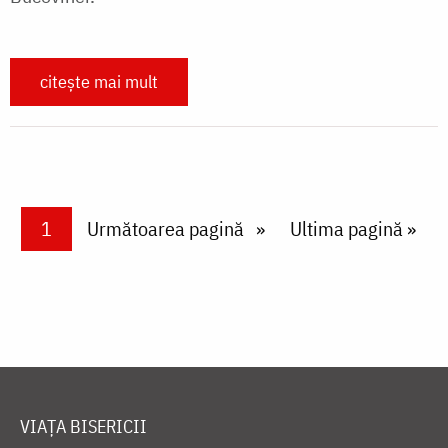
citește mai mult
Paginare
Current page
1
Next page
Următoarea pagină
Last page
Ultima pagină »
VIAȚA BISERICII