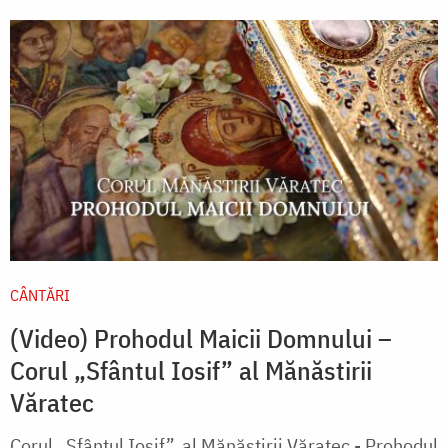
CÂNTĂRI
(Video) Prohodul Maicii Domnului –
Corul „Sfântul Iosif” al Mănăstirii
Văratec
Corul „Sfântul Iosif”, al Mănăstirii Văratec - Prohodul