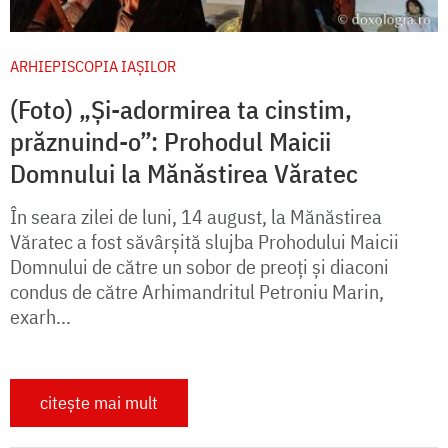
ARHIEPISCOPIA IAŞILOR
(Foto) „Şi-adormirea ta cinstim,
prăznuind-o”: Prohodul Maicii
Domnului la Mănăstirea Văratec
În seara zilei de luni, 14 august, la Mănăstirea
Văratec a fost săvârșită slujba Prohodului Maicii
Domnului de către un sobor de preoți și diaconi
condus de către Arhimandritul Petroniu Marin,
exarh...
citește mai mult