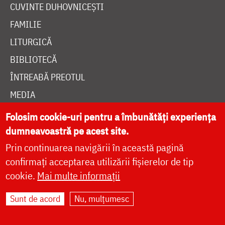
CUVINTE DUHOVNICEȘTI
FAMILIE
LITURGICĂ
BIBLIOTECĂ
ÎNTREABĂ PREOTUL
MEDIA
ȘTIRI
Folosim cookie-uri pentru a îmbunătăți experiența
dumneavoastră pe acest site.
HRAMUL SFINTEI CUVIOASE PARASCHEVA
Prin continuarea navigării în această pagină
confirmați acceptarea utilizării fișierelor de tip
AUTORI
cookie.
Mai multe informații
PĂRINȚI DUHOVNICEȘTI
Sunt de acord
Nu, mulțumesc
MAICI CU VIAȚĂ DUHOVNICEASCĂ
TEMATICĂ