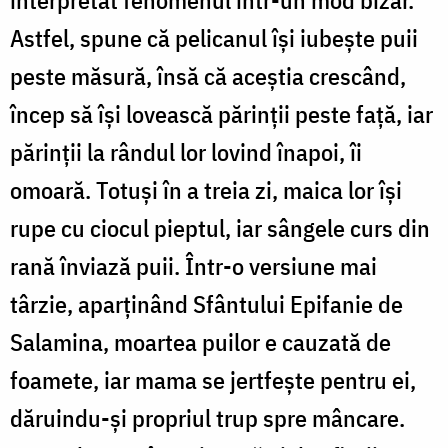
Astfel, spune că pelicanul își iubește puii
peste măsură, însă că aceștia crescând,
încep să își lovească părinții peste față, iar
părinții la rândul lor lovind înapoi, îi
omoară. Totuși în a treia zi, maica lor își
rupe cu ciocul pieptul, iar sângele curs din
rană înviază puii. Într-o versiune mai
târzie, aparținând Sfântului Epifanie de
Salamina, moartea puilor e cauzată de
foamete, iar mama se jertfește pentru ei,
dăruindu-și propriul trup spre mâncare.