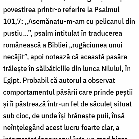
povestirea printr-o referire la Psalmul
101,7: „Asemănatu-m-am cu pelicanul din
pustiu…”, psalm intitulat în traducerea
românească a Bibliei „rugăciunea unui
necăjit”, apoi notează că această pasăre
trăiește în sălbăticiile din lunca Nilului, în
Egipt. Probabil că autorul a observat
comportamentul păsării care prinde peștii
și îi păstrează într-un fel de săculeț situat
sub cioc, de unde își hrănește puii, însă
neînțelegând acest lucru foarte clar, a
interpretat fenomenul într-un mod bizar.