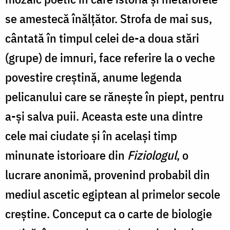
biserica
se amestecă înălțător. Strofa de mai sus,
românească
cântată în timpul celei de-a doua stări
din
Courneuve,
(grupe) de imnuri, face referire la o veche
Franța
povestire creștină, anume legenda
pelicanului care se rănește în piept, pentru
a-și salva puii. Aceasta este una dintre
cele mai ciudate și în același timp
minunate istorioare din
Fiziologul
, o
lucrare anonimă, provenind probabil din
mediul ascetic egiptean al primelor secole
creștine. Conceput ca o carte de biologie