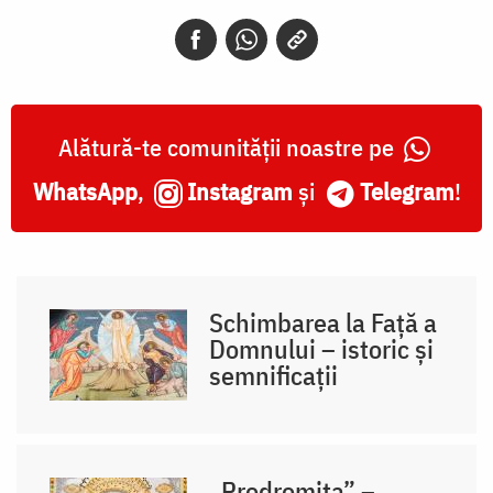
Alătură-te comunității noastre pe
WhatsApp
,
Instagram
și
Telegram
!
Schimbarea la Față a
Domnului – istoric și
semnificații
„Prodromița” –