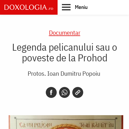
Skip
Meniu
to
main
Main
content
navigation
Documentar
Legenda pelicanului sau o
poveste de la Prohod
Protos. Ioan Dumitru Popoiu