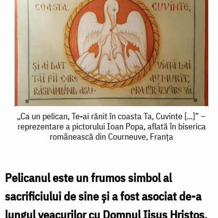
„Ca
„Ca un pelican, Te-ai rănit în coasta Ta, Cuvinte [...]” –
reprezentare a pictorului Ioan Popa, aflată în biserica
un
românească din Courneuve, Franța
pelican,
Te-
Pelicanul este un frumos simbol al
ai
sacrificiului de sine și a fost asociat de-a
rănit
lungul veacurilor cu Domnul Iisus Hristos,
în