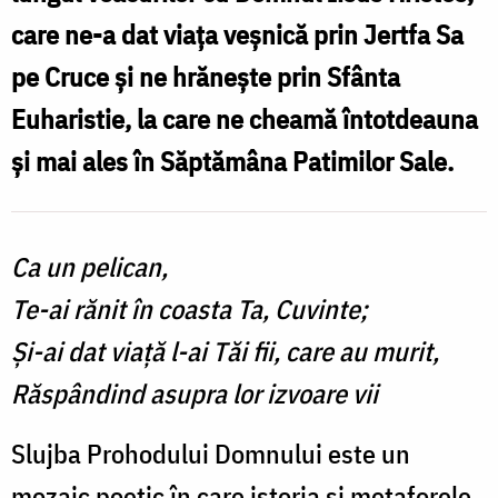
care ne-a dat viața veșnică prin Jertfa Sa
coasta
pe Cruce și ne hrănește prin Sfânta
Ta,
Cuvinte
Euharistie, la care ne cheamă întotdeauna
[...]”
și mai ales în Săptămâna Patimilor Sale.
–
reprezentare
Ca un pelican,
a
Te-ai rănit în coasta Ta, Cuvinte;
pictorului
Ioan
Și-ai dat viață l-ai Tăi fii, care au murit,
Popa,
Răspândind asupra lor izvoare vii
aflată
Slujba Prohodului Domnului este un
în
mozaic poetic în care istoria și metaforele