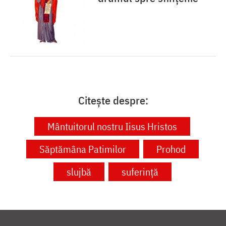
Citește despre:
Mântuitorul nostru Iisus Hristos
Săptămâna Patimilor
Prohod
slujbă
suferință