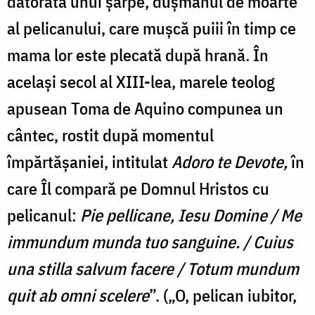
datorată unui șarpe, dușmanul de moarte
al pelicanului, care mușcă puiii în timp ce
mama lor este plecată după hrană. În
același secol al XIII-lea, marele teolog
apusean Toma de Aquino compunea un
cântec, rostit după momentul
împărtășaniei, intitulat
Adoro te Devote,
în
care Îl compară pe Domnul Hristos cu
pelicanul:
Pie pellicane, Iesu Domine / Me
immundum munda tuo sanguine. / Cuius
una stilla salvum facere / Totum mundum
quit ab omni scelere
”. („O, pelican iubitor,