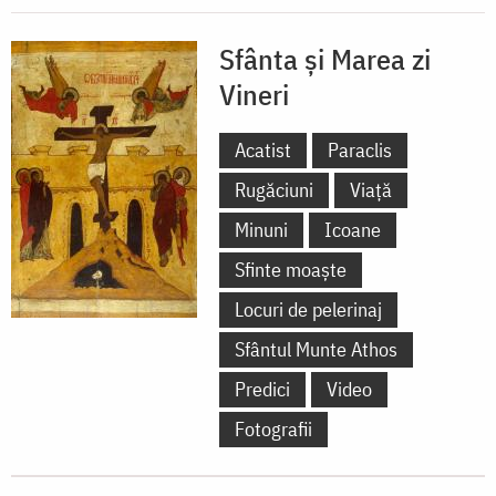
Sfânta și Marea zi
Vineri
Acatist
Paraclis
Rugăciuni
Viață
Minuni
Icoane
Sfinte moaște
Locuri de pelerinaj
Sfântul Munte Athos
Predici
Video
Fotografii