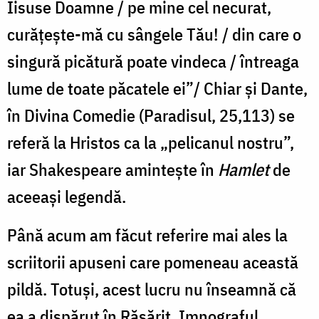
Iisuse Doamne / pe mine cel necurat,
curățește-mă cu sângele Tău! / din care o
singură picătură poate vindeca / întreaga
lume de toate păcatele ei”/ Chiar și Dante,
în Divina Comedie (Paradisul, 25,113) se
referă la Hristos ca la „pelicanul nostru”,
iar Shakespeare amintește în
Hamlet
de
aceeași legendă.
Până acum am făcut referire mai ales la
scriitorii apuseni care pomeneau această
pildă. Totuși, acest lucru nu înseamnă că
ea a dispărut în Răsărit. Imnograful