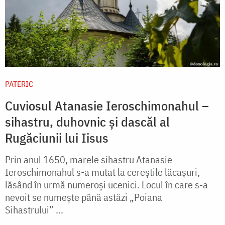
PATERIC
Cuviosul Atanasie Ieroschimonahul –
sihastru, duhovnic și dascăl al
Rugăciunii lui Iisus
Prin anul 1650, marele sihastru Atanasie
Ieroschimonahul s-a mutat la cereştile lăcaşuri,
lăsând în urmă numeroşi ucenici. Locul în care s-a
nevoit se numeşte până astăzi „Poiana
Sihastrului” ...