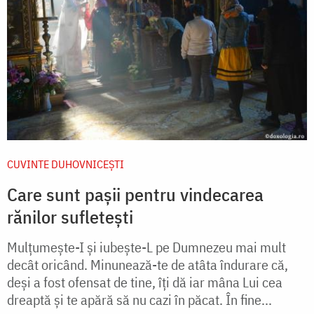
CUVINTE DUHOVNICEȘTI
Care sunt pașii pentru vindecarea
rănilor sufletești
Mulțumește-I și iubește-L pe Dumnezeu mai mult
decât oricând. Minunează-te de atâta îndurare că,
deși a fost ofensat de tine, îți dă iar mâna Lui cea
dreaptă şi te apără să nu cazi în păcat. În fine...