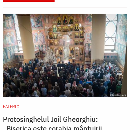
PATERIC
Protosinghelul Ioil Gheorghiu:
„Biserica este corabia mântuirii