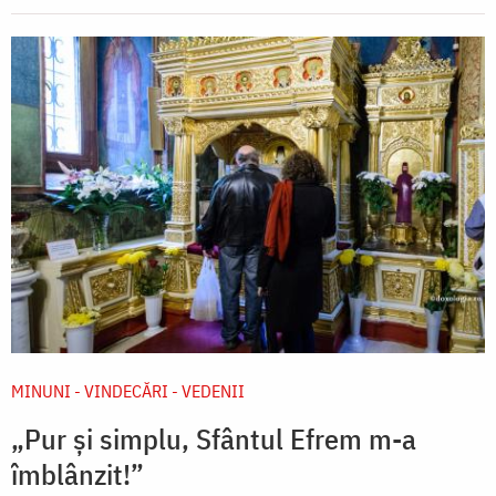
MINUNI - VINDECĂRI - VEDENII
„Pur și simplu, Sfântul Efrem m-a
îmblânzit!”