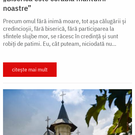
noastre”
Precum omul fără inimă moare, tot aşa călugării şi
credincioşii, fără biserică, fără participarea la
sfintele slujbe mor, se răcesc în credinţă şi sunt
robiţi de patimi. Eu, cât puteam, niciodată nu...
citește mai mult