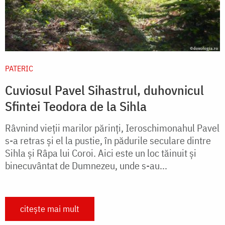
PATERIC
Cuviosul Pavel Sihastrul, duhovnicul
Sfintei Teodora de la Sihla
Râvnind vieţii marilor părinţi, Ieroschimonahul Pavel
s-a retras şi el la pustie, în pădurile seculare dintre
Sihla şi Râpa lui Coroi. Aici este un loc tăinuit şi
binecuvântat de Dumnezeu, unde s-au...
citește mai mult