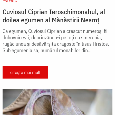
PATERIC
Cuviosul Ciprian Ieroschimonahul, al
doilea egumen al Mănăstirii Neamț
Ca egumen, Cuviosul Ciprian a crescut numeroşi fii
duhovniceşti, deprinzându-i pe toţi cu smerenia,
rugăciunea şi desăvârşita dragoste în Iisus Hristos.
Sub egumenia sa, numărul monahilor din...
citește mai mult