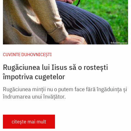
CUVINTE DUHOVNICEȘTI
Rugăciunea lui Iisus să o rostești
împotriva cugetelor
Rugăciunea minţii nu o putem face fără îngăduinţa şi
îndrumarea unui învăţător.
citește mai mult