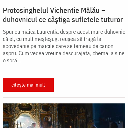
Protosinghelul Vichentie Mălău –
duhovnicul ce câștiga sufletele tuturor
Spunea maica Laurenţia despre acest mare duhovnic
că el, cu mult meşteşug, reuşea să tragă la
spovedanie pe maicile care se temeau de canon
aspru. Cum vedea vreuna descurajată, chema la sine
o soră...
citește mai mult