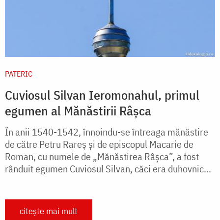
PATERIC
Cuviosul Silvan Ieromonahul, primul
egumen al Mănăstirii Râșca
În anii 1540-1542, înnoindu-se întreaga mănăstire
de către Petru Rareş şi de episcopul Macarie de
Roman, cu numele de „Mănăstirea Râşca”, a fost
rânduit egumen Cuviosul Silvan, căci era duhovnic...
citește mai mult