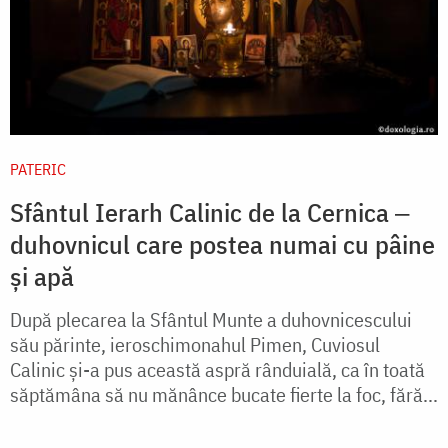
PATERIC
Sfântul Ierarh Calinic de la Cernica ‒
duhovnicul care postea numai cu pâine
și apă
După plecarea la Sfântul Munte a duhovnicescului
său părinte, ieroschimonahul Pimen, Cuviosul
Calinic şi-a pus această aspră rânduială, ca în toată
săptămâna să nu mănânce bucate fierte la foc, fără...