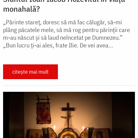
monahală?
„Părinte stareţ, doresc să mă fac călugăr, să-mi
plâng păcatele mele, să mă rog pentru părinţii care
m-au născut şi să laud neîncetat pe Dumnezeu.”
„Bun lucru ţi-ai ales, frate Ilie. De vei avea...
citește mai mult