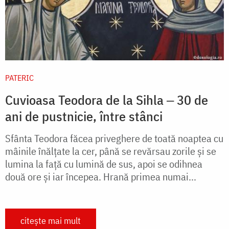
PATERIC
Cuvioasa Teodora de la Sihla ‒ 30 de
ani de pustnicie, între stânci
Sfânta Teodora făcea priveghere de toată noaptea cu
mâinile înălţate la cer, până se revărsau zorile şi se
lumina la faţă cu lumină de sus, apoi se odihnea
două ore şi iar începea. Hrană primea numai...
citește mai mult